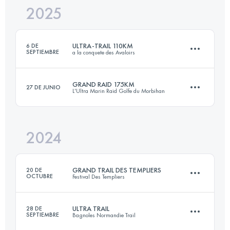
2025
171.8 KM
1436 M+
ULTRA-TRAIL 110KM
6 DE
SEPTIEMBRE
a la conquete des Avaloirs
Inicia sesión para ver el UTMB Index
GRAND RAID 175KM
27 DE JUNIO
L'Ultra Marin Raid Golfe du Morbihan
113 KM
2300 M+
2024
171.8 KM
1436 M+
Inicia sesión para ver el UTMB Index
GRAND TRAIL DES TEMPLIERS
20 DE
OCTUBRE
Festival Des Templiers
Inicia sesión para ver el UTMB Index
ULTRA TRAIL
28 DE
SEPTIEMBRE
Bagnoles Normandie Trail
80.4 KM
3429 M+