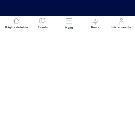
Página de inicio
Events
News
Iniciar sesión
Menú
ÚNETE
Patrocinios
Organizadores de carreras