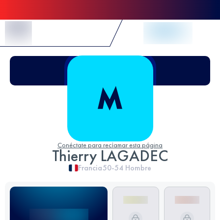
Skip to Content
Conéctate para reclamar esta página
Thierry LAGADEC
Francia
50-54
Hombre