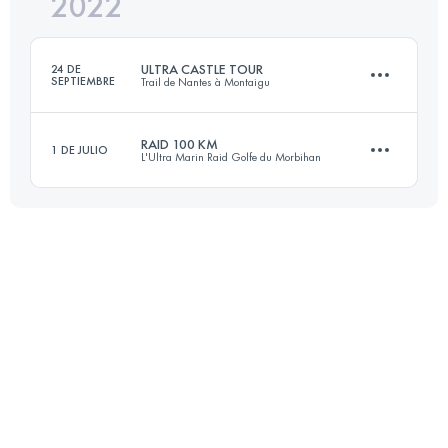
2022
105 KM
2050 M+
Inicia sesión para ver el UTMB Index
ULTRA CASTLE TOUR
24 DE
SEPTIEMBRE
Trail de Nantes à Montaigu
Inicia sesión para ver el UTMB Index
RAID 100 KM
1 DE JULIO
L'Ultra Marin Raid Golfe du Morbihan
103 KM
1400 M+
98.9 KM
760 M+
Inicia sesión para ver el UTMB Index
Inicia sesión para ver el UTMB Index