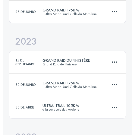
GRAND RAID 175KM
28 DE JUNIO
L'Ultra Marin Raid Golfe du Morbihan
102 KM
1808 M+
Inicia sesión para ver el UTMB Index
2023
175 KM
1430 M+
Inicia sesión para ver el UTMB Index
GRAND RAID DU FINISTÈRE
15 DE
SEPTIEMBRE
Grand Raid du Finistère
Inicia sesión para ver el UTMB Index
GRAND RAID 175KM
30 DE JUNIO
L'Ultra Marin Raid Golfe du Morbihan
166 KM
3700 M+
ULTRA-TRAIL 105KM
30 DE ABRIL
a la conquete des Avaloirs
175 KM
1430 M+
Inicia sesión para ver el UTMB Index