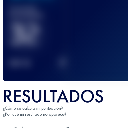
Carrera(s)
terminada(s)
32
2
TOP
10
RESULTADOS
¿Cómo se calcula mi puntuación?
¿Por qué mi resultado no aparece?