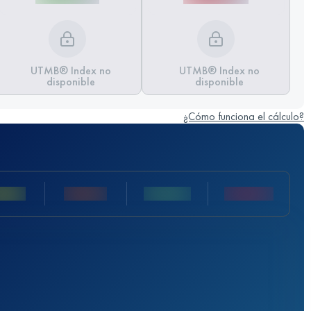
UTMB® Index no
UTMB® Index no
disponible
disponible
¿Cómo funciona el cálculo?