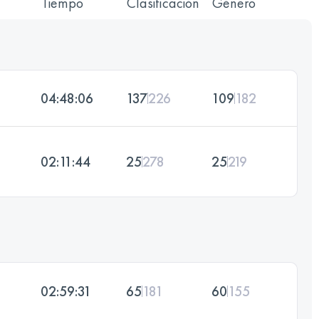
Tiempo
Clasificación
Género
04:48:06
137
226
109
182
02:11:44
25
278
25
219
02:59:31
65
181
60
155