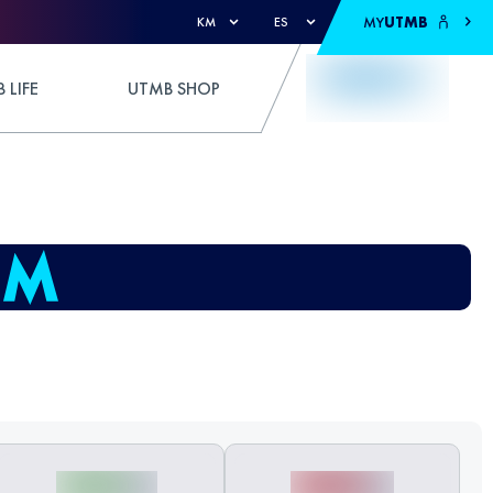
MY
UTMB
KM
ES
 LIFE
UTMB SHOP