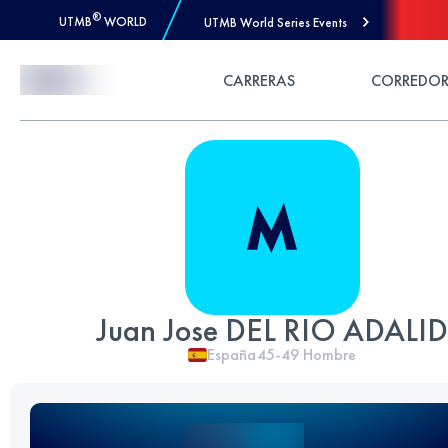
®
UTMB
WORLD
UTMB World Series Events
Skip to Content
CARRERAS
CORREDOR
Juan Jose DEL RIO ADALID
España
45-49
Hombre