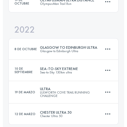
OCTUBRE
OlympusMan Trail Run
2022
72 KM
2630 M+
GLASGOW TO EDINBURGH ULTRA
8 DE OCTUBRE
Glasgow to Edinburgh Ultra
Inicia sesión para ver el UTMB Index
SEA-TO-SKY EXTREME
10 DE
SEPTIEMBRE
Sea-to-Sky 130km ultra
90.1 KM
597 M+
ULTRA
19 DE MARZO
LULWORTH COVE TRAIL RUNNING
CHALLENGE
130 KM
6230 M+
Inicia sesión para ver el UTMB Index
CHESTER ULTRA 50
12 DE MARZO
Chester Ultra 50
52.6 KM
2116 M+