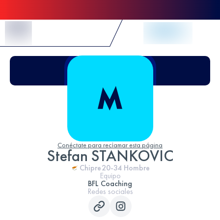
Skip to Content
Conéctate para reclamar esta página
Stefan STANKOVIC
Chipre
20-34
Hombre
Equipo
BFL Coaching
Redes sociales