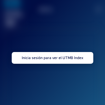
636
TOP
10
2
Carrera(s)
terminada(s)
32
Inicia sesión para ver el UTMB Index