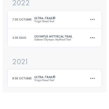
2022
161 KM
7320 M+
ULTRA-TRAIL®
7 DE OCTUBRE
Virgin Forest Trail
Inicia sesión para ver el UTMB Index
OLYMPUS MYTHICAL TRAIL
2 DE JULIO
Salewa Olympus Mythical Trail
161 KM
7320 M+
2021
101.2 KM
6710 M+
Inicia sesión para ver el UTMB Index
ULTRA-TRAIL®
8 DE OCTUBRE
Virgin Forest Trail
Inicia sesión para ver el UTMB Index
161 KM
7320 M+