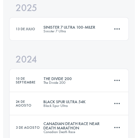
2025
140 KM
9000 M+
SINISTER 7 ULTRA 100-MILER
13 DE JULIO
Sinister 7 Ultra
Inicia sesión para ver el UTMB Index
2024
161 KM
6363 M+
THE DIVIDE 200
10 DE
SEPTIEMBRE
The Divide 200
Inicia sesión para ver el UTMB Index
BLACK SPUR ULTRA 54K
24 DE
AGOSTO
Black Spur Ultra
322 KM
12335 M+
CANADIAN DEATH RACE NEAR
3 DE AGOSTO
DEATH MARATHON
Canadian Death Race
54 KM
2230 M+