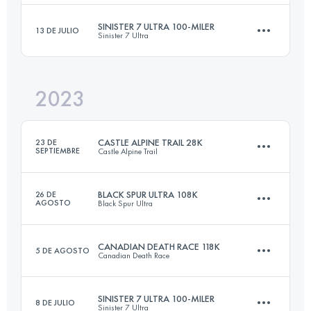
Inicia sesión para ver el UTMB Index
SINISTER 7 ULTRA 100-MILER
13 DE JULIO
Sinister 7 Ultra
41.1 KM
1700 M+
Inicia sesión para ver el UTMB Index
2023
161 KM
6363 M+
Inicia sesión para ver el UTMB Index
CASTLE ALPINE TRAIL 28K
23 DE
SEPTIEMBRE
Castle Alpine Trail
Inicia sesión para ver el UTMB Index
BLACK SPUR ULTRA 108K
26 DE
AGOSTO
Black Spur Ultra
28 KM
2250 M+
CANADIAN DEATH RACE 118K
5 DE AGOSTO
Canadian Death Race
108.5 KM
4460 M+
Inicia sesión para ver el UTMB Index
SINISTER 7 ULTRA 100-MILER
8 DE JULIO
Sinister 7 Ultra