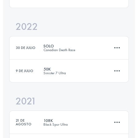
117.8 KM
4543 M+
Inicia sesión para ver el UTMB Index
2022
159.6 KM
6380 M+
Inicia sesión para ver el UTMB Index
SOLO
30 DE JULIO
Canadian Death Race
Inicia sesión para ver el UTMB Index
50K
9 DE JULIO
Sinister 7 Ultra
117.8 KM
5180 M+
2021
52.5 KM
2126 M+
Inicia sesión para ver el UTMB Index
108K
21 DE
AGOSTO
Black Spur Ultra
Inicia sesión para ver el UTMB Index