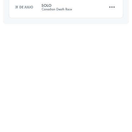
SOLO
31 DE JULIO
Canadian Death Race
108.5 KM
4461 M+
117.8 KM
4880 M+
Inicia sesión para ver el UTMB Index
Inicia sesión para ver el UTMB Index