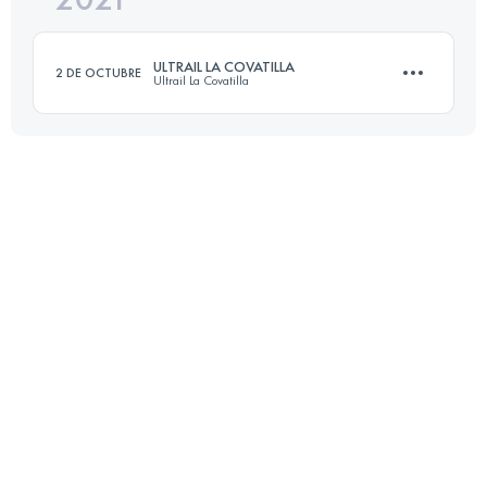
ULTRAIL LA COVATILLA
2 DE OCTUBRE
Ultrail La Covatilla
Inicia sesión para ver el UTMB Index
80 KM
4590 M+
Inicia sesión para ver el UTMB Index