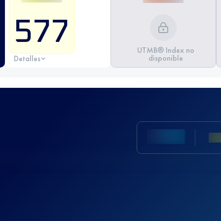
577
UTMB® Index no
disponible
Detalles