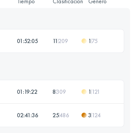
Tiempo
Clasificación
Género
01:52:05
11
209
1
75
01:19:22
8
309
1
121
02:41:36
25
486
3
124