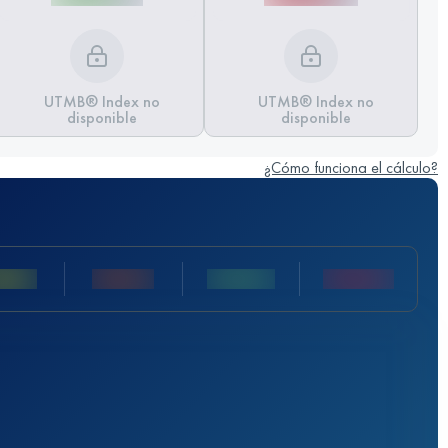
UTMB® Index no
UTMB® Index no
disponible
disponible
¿Cómo funciona el cálculo?