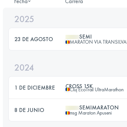
Fecha
Carrera
2025
SEMI
23 DE AGOSTO
MARATON VIA TRANSILV
2024
CROSS 15K
1 DE DICIEMBRE
Cluj EcoTrail UltraMarathon
SEMIMARATON
8 DE JUNIO
msg Maraton Apuseni