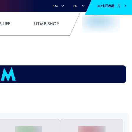
MY
UTMB
KM
ES
 LIFE
UTMB SHOP