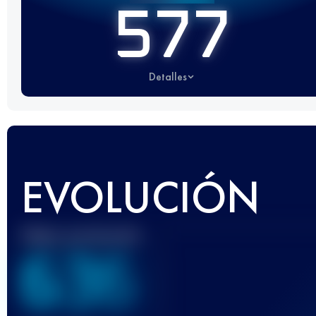
577
Detalles
EVOLUCIÓN
Mejor puntuación
636