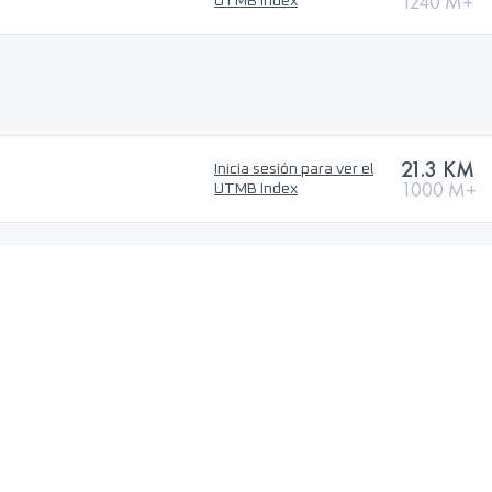
1240 M+
UTMB Index
21.3 KM
Inicia sesión para ver el
1000 M+
UTMB Index