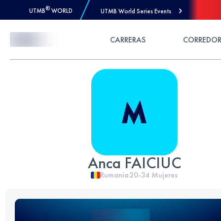
®
UTMB
WORLD
UTMB World Series Events
Skip to Content
CARRERAS
CORREDOR
Anca FAICIUC
Rumania
20-34
Mujeres