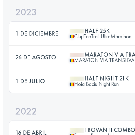
2023
HALF 25K
1 DE DICIEMBRE
Cluj EcoTrail UltraMarathon
MARATON VIA TR
26 DE AGOSTO
MARATON VIA TRANSILV
HALF NIGHT 21K
1 DE JULIO
Hoia Baciu Night Run
2022
TROVANTI COMB
16 DE ABRIL