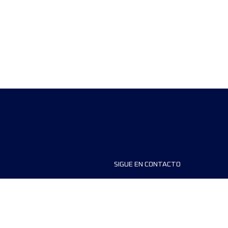
SIGUE EN CONTACTO
ios
FAQS
dores de carreras
Contáctanos
MyUTMB+