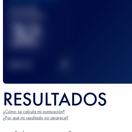
Carrera(s)
terminada(s)
32
2
TOP
10
RESULTADOS
¿Cómo se calcula mi puntuación?
¿Por qué mi resultado no aparece?