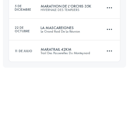
MARATHON DE L'ORCHIS 35K
5 DE
DICIEMBRE
HIVERNALE DES TEMPLIERS
Inicia sesión para ver el UTMB Index
LA MASCAREIGNES
22 DE
OCTUBRE
Le Grand Raid De La Réunion
35 KM
1580 M+
MARATRAIL 42KM
11 DE JULIO
Trail Des Passerelles Du Monteynard
72 KM
3874 M+
Inicia sesión para ver el UTMB Index
43.5 KM
2650 M+
Inicia sesión para ver el UTMB Index
Inicia sesión para ver el UTMB Index