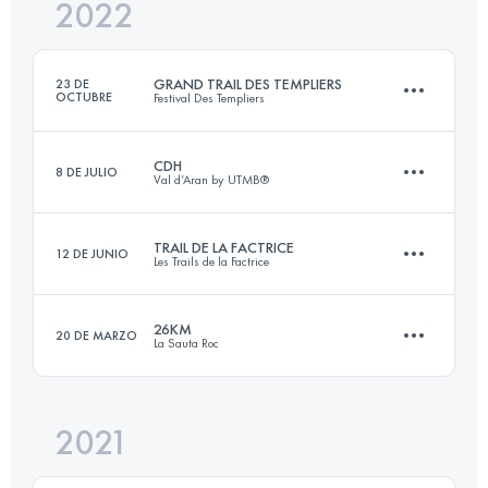
2022
Inicia sesión para ver el UTMB Index
26 KM
1085 M+
Inicia sesión para ver el UTMB Index
GRAND TRAIL DES TEMPLIERS
23 DE
OCTUBRE
Festival Des Templiers
Inicia sesión para ver el UTMB Index
CDH
8 DE JULIO
Val d’Aran by UTMB®
82.3 KM
3690 M+
TRAIL DE LA FACTRICE
12 DE JUNIO
Les Trails de la Factrice
105 KM
6100 M+
Inicia sesión para ver el UTMB Index
26KM
20 DE MARZO
La Sauta Roc
33 KM
1380 M+
Inicia sesión para ver el UTMB Index
2021
26 KM
1085 M+
Inicia sesión para ver el UTMB Index