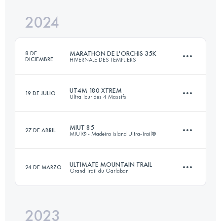
Inicia sesión para ver el UTMB Index
2024
42 KM
2200 M+
Inicia sesión para ver el UTMB Index
MARATHON DE L'ORCHIS 35K
8 DE
DICIEMBRE
HIVERNALE DES TEMPLIERS
Inicia sesión para ver el UTMB Index
UT4M 180 XTREM
19 DE JULIO
Ultra Tour des 4 Massifs
34.8 KM
1410 M+
MIUT 85
27 DE ABRIL
MIUT® - Madeira Island Ultra-Trail®
158.3 KM
9819 M+
Inicia sesión para ver el UTMB Index
ULTIMATE MOUNTAIN TRAIL
24 DE MARZO
Grand Trail du Garlaban
82.3 KM
4780 M+
Inicia sesión para ver el UTMB Index
2023
41 KM
2700 M+