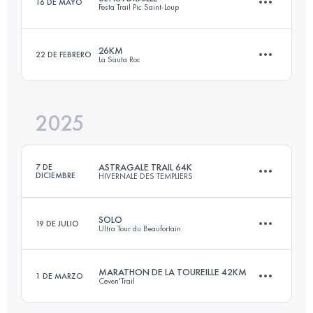
16 DE MAYO
Festa Trail Pic Saint-Loup
105 KM
6600 M+
26KM
22 DE FEBRERO
La Sauta Roc
105 KM
4500 M+
Inicia sesión para ver el UTMB Index
2025
26 KM
1085 M+
Inicia sesión para ver el UTMB Index
ASTRAGALE TRAIL 64K
7 DE
DICIEMBRE
HIVERNALE DES TEMPLIERS
Inicia sesión para ver el UTMB Index
SOLO
19 DE JULIO
Ultra Tour du Beaufortain
65.8 KM
2247 M+
MARATHON DE LA TOUREILLE 42KM
1 DE MARZO
Ceven'Trail
114 KM
7200 M+