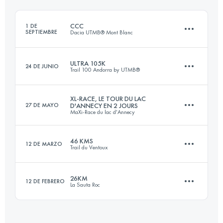
Inicia sesión para ver el UTMB Index
CCC
1 DE
SEPTIEMBRE
Dacia UTMB® Mont Blanc
Inicia sesión para ver el UTMB Index
ULTRA 105K
24 DE JUNIO
Trail 100 Andorra by UTMB®
100 KM
6156 M+
XL-RACE, LE TOUR DU LAC
27 DE MAYO
D'ANNECY EN 2 JOURS
MaXi-Race du lac d'Annecy
105 KM
6900 M+
Inicia sesión para ver el UTMB Index
46 KMS
12 DE MARZO
Trail du Ventoux
2 Etapas
93 KM
4885 M+
Inicia sesión para ver el UTMB Index
26KM
12 DE FEBRERO
La Sauta Roc
47.1 KM
2340 M+