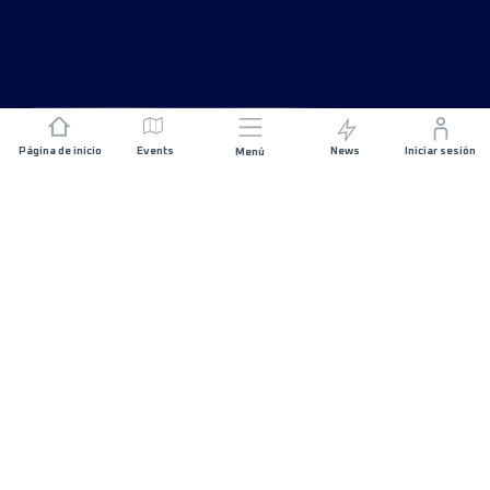
Página de inicio
Events
News
Iniciar sesión
Menú
ÚNETE
Patrocinios
Organizadores de carreras