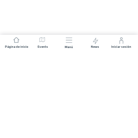
Página de inicio
Events
News
Iniciar sesión
Menú
ÚNETE