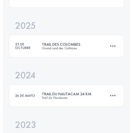
20 KM
1200 M+
2025
25.3 KM
980 M+
Inicia sesión para ver el UTMB Index
TRAIL DES COLOMBES
25 DE
OCTUBRE
Grand raid des Cathares
Inicia sesión para ver el UTMB Index
2024
41 KM
1350 M+
TRAIL DU HAUTACAM 24 KM
26 DE MAYO
Trail du Hautacam
Inicia sesión para ver el UTMB Index
2023
24 KM
1640 M+