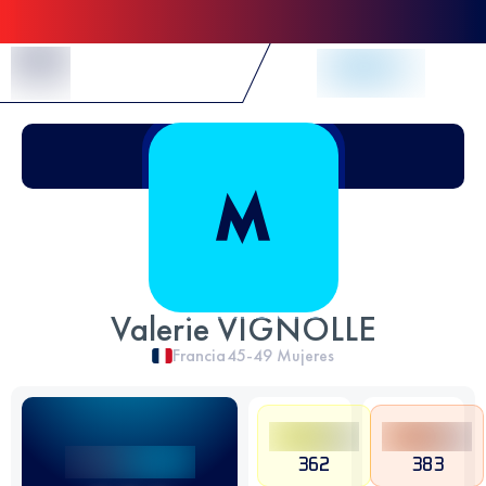
Skip to Content
Valerie VIGNOLLE
Francia
45-49
Mujeres
362
383