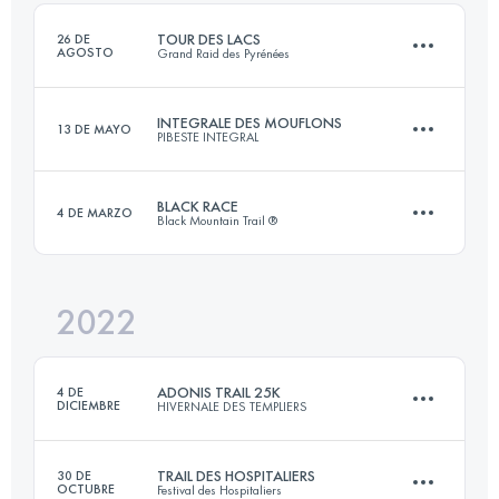
TOUR DES LACS
26 DE
AGOSTO
Grand Raid des Pyrénées
Inicia sesión para ver el UTMB Index
INTEGRALE DES MOUFLONS
13 DE MAYO
PIBESTE INTEGRAL
80 KM
5000 M+
BLACK RACE
4 DE MARZO
Black Mountain Trail ®
24 KM
1750 M+
Inicia sesión para ver el UTMB Index
2022
37 KM
2300 M+
Inicia sesión para ver el UTMB Index
ADONIS TRAIL 25K
4 DE
DICIEMBRE
HIVERNALE DES TEMPLIERS
Inicia sesión para ver el UTMB Index
TRAIL DES HOSPITALIERS
30 DE
OCTUBRE
Festival des Hospitaliers