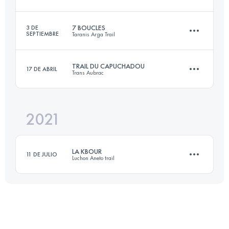
25.6 KM
1130 M+
7 BOUCLES
3 DE
SEPTIEMBRE
Taranis Arga Trail
75 KM
3500 M+
Inicia sesión para ver el UTMB Index
TRAIL DU CAPUCHADOU
17 DE ABRIL
Trans Aubrac
84 KM
3710 M+
Inicia sesión para ver el UTMB Index
2021
52.8 KM
1400 M+
Inicia sesión para ver el UTMB Index
LA KBOUR
11 DE JULIO
Luchon Aneto trail
Inicia sesión para ver el UTMB Index
19.7 KM
1370 M+