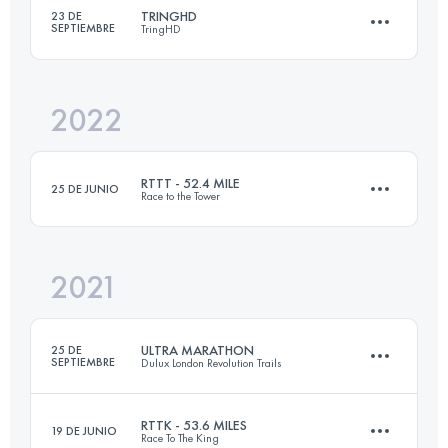
TRINGHD
23 DE
SEPTIEMBRE
TringHD
3 Etapas
138.8 KM
2183 M+
2022
52 KM
640 M+
Inicia sesión para ver el UTMB Index
RTTT - 52.4 MILE
25 DE JUNIO
Race to the Tower
Inicia sesión para ver el UTMB Index
2021
84.9 KM
2150 M+
ULTRA MARATHON
25 DE
SEPTIEMBRE
Dulux London Revolution Trails
Inicia sesión para ver el UTMB Index
RTTK - 53.6 MILES
19 DE JUNIO
Race To The King