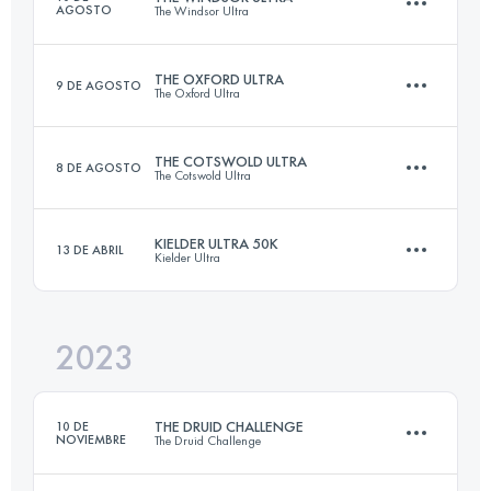
AGOSTO
The Windsor Ultra
53.1 KM
105 M+
THE OXFORD ULTRA
9 DE AGOSTO
The Oxford Ultra
75.6 KM
790 M+
Inicia sesión para ver el UTMB Index
THE COTSWOLD ULTRA
8 DE AGOSTO
The Cotswold Ultra
78.8 KM
793 M+
Inicia sesión para ver el UTMB Index
KIELDER ULTRA 50K
13 DE ABRIL
Kielder Ultra
91.7 KM
970 M+
Inicia sesión para ver el UTMB Index
2023
50 KM
840 M+
Inicia sesión para ver el UTMB Index
THE DRUID CHALLENGE
10 DE
NOVIEMBRE
The Druid Challenge
Inicia sesión para ver el UTMB Index