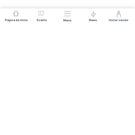
Página de inicio
Events
News
Iniciar sesión
Menú
ÚNETE
Patrocinios
Organizadores de carreras