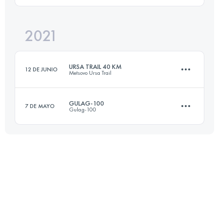
2021
4.7 KM
870 M+
Inicia sesión para ver el UTMB Index
URSA TRAIL 40 KM
12 DE JUNIO
Metsovo Ursa Trail
Inicia sesión para ver el UTMB Index
GULAG-100
7 DE MAYO
Gulag-100
41.3 KM
2890 M+
167.1 KM
14260 M+
Inicia sesión para ver el UTMB Index
Inicia sesión para ver el UTMB Index