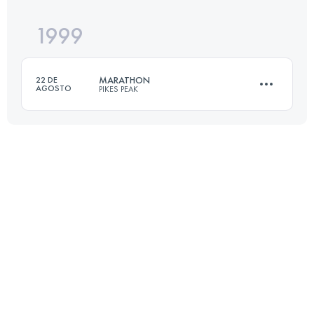
1999
42 KM
2376 M+
MARATHON
22 DE
AGOSTO
PIKES PEAK
Inicia sesión para ver el UTMB Index
42 KM
2376 M+
Inicia sesión para ver el UTMB Index