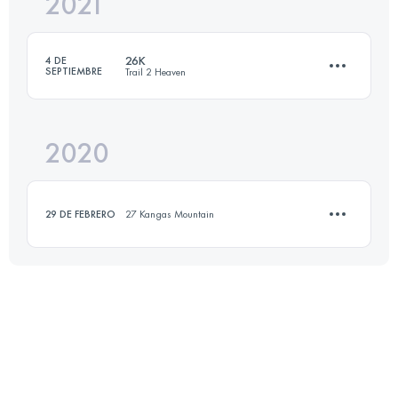
2021
22 KM
2300 M+
Inicia sesión para ver el UTMB Index
26K
4 DE
SEPTIEMBRE
Trail 2 Heaven
Inicia sesión para ver el UTMB Index
2020
26.4 KM
1000 M+
29 DE FEBRERO
27 Kangas Mountain
Inicia sesión para ver el UTMB Index
12.9 KM
670 M+
Inicia sesión para ver el UTMB Index