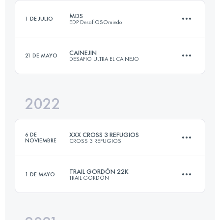
MDS
1 DE JULIO
EDP DesafiOSOmiedo
Inicia sesión para ver el UTMB Index
CAINEJIN
21 DE MAYO
DESAFIO ULTRA EL CAINEJO
46.5 KM
3500 M+
2022
19.6 KM
1800 M+
Inicia sesión para ver el UTMB Index
XXX CROSS 3 REFUGIOS
6 DE
NOVIEMBRE
CROSS 3 REFUGIOS
Inicia sesión para ver el UTMB Index
TRAIL GORDÓN 22K
1 DE MAYO
TRAIL GORDÓN
30.1 KM
1930 M+