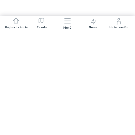
Página de inicio
Events
News
Iniciar sesión
Menú
ÚNETE
Patrocinios