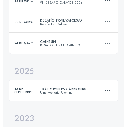
13 DE JUNIO
VIII DESAFIO GALAYOS 2026
2 Etapas
48.3 KM
3102 M+
DESAFÍO TRAIL VALCESAR
30 DE MAYO
Desafío Trail Valcesar
28 KM
1800 M+
CAINEJIN
24 DE MAYO
DESAFIO ULTRA EL CAINEJO
Inicia sesión para ver el UTMB Index
28 KM
2000 M+
Inicia sesión para ver el UTMB Index
2025
19.6 KM
1800 M+
Inicia sesión para ver el UTMB Index
TRAIL FUENTES CARRIONAS
13 DE
SEPTIEMBRE
Ultra Montańa Palentina
Inicia sesión para ver el UTMB Index
2023
19.7 KM
1060 M+