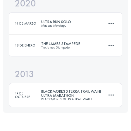
2020
53 KM
2400 M+
ULTRA RUN SOLO
14 DE MARZO
Macpac Motatapu
Inicia sesión para ver el UTMB Index
THE JAMES STAMPEDE
18 DE ENERO
The James Stampede
52.8 KM
3020 M+
2013
50 KM
1461 M+
Inicia sesión para ver el UTMB Index
BLACKMORES XTERRA TRAIL WAIHI
19 DE
ULTRA MARATHON
OCTUBRE
BLACKMORES XTERRA TRAIL WAIHI
Inicia sesión para ver el UTMB Index
60 KM
2800 M+