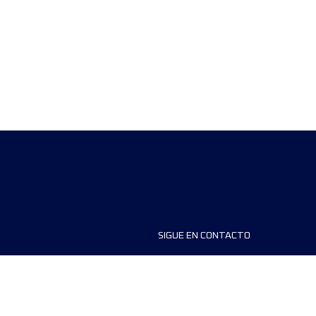
SIGUE EN CONTACTO
ios
FAQS
dores de carreras
Contáctanos