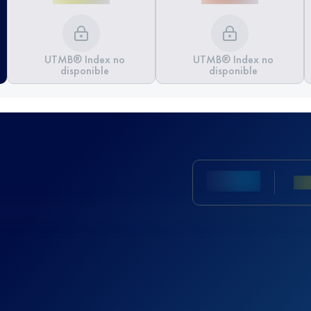
UTMB® Index no
UTMB® Index no
disponible
disponible