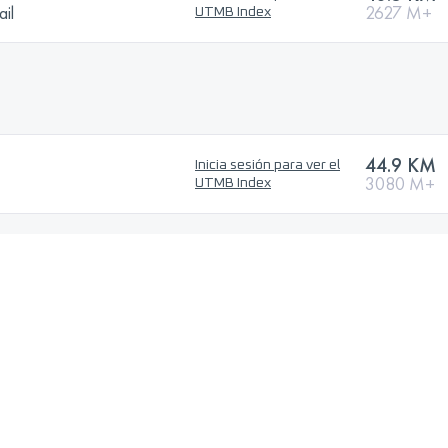
ail
2627 M+
UTMB Index
44.9 KM
Inicia sesión para ver el
3080 M+
UTMB Index