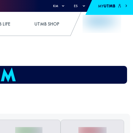
MY
UTMB
KM
ES
 LIFE
UTMB SHOP