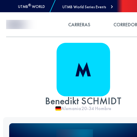
®
UTMB
WORLD
UTMB World Series Events
Skip to Content
CARRERAS
CORREDOR
Benedikt SCHMIDT
Alemania
20-34
Hombre