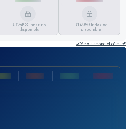
UTMB® Index no
UTMB® Index no
disponible
disponible
¿Cómo funciona el cálculo?