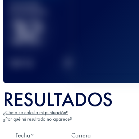
Carrera(s)
terminada(s)
32
2
TOP
10
RESULTADOS
¿Cómo se calcula mi puntuación?
¿Por qué mi resultado no aparece?
Fecha
Carrera