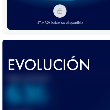
UTMB® Index no disponible
EVOLUCIÓN
Mejor puntuación
636