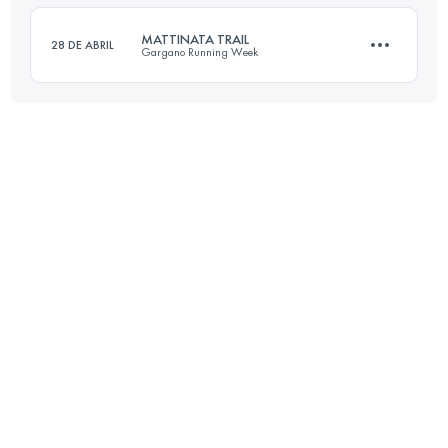
MATTINATA TRAIL
28 DE ABRIL
Gargano Running Week
Inicia sesión para ver el UTMB Index
33.4 KM
1460 M+
Inicia sesión para ver el UTMB Index