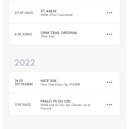
XT 44KM
23 DE JULIO
Millet XTrail Courchevel
55 KM
3425 M+
Inicia sesión para ver el UTMB Index
OHM TRAIL ORIGINAL
4 DE JUNIO
Ohm Trail
44 KM
2830 M+
Inicia sesión para ver el UTMB Index
2022
35.9 KM
1970 M+
Inicia sesión para ver el UTMB Index
NICE 50K
24 DE
SEPTIEMBRE
Nice Côte d’Azur by UTMB®
Inicia sesión para ver el UTMB Index
PRALO VU DU CIEL
3 DE JULIO
Week end du Tour des Glaciers de la
Vanoise
59.1 KM
3040 M+