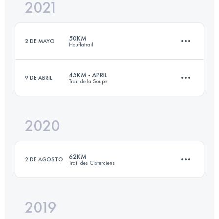
2021
30 KM
1750 M+
Inicia sesión para ver el UTMB Index
50KM
2 DE MAYO
Houffatrail
Inicia sesión para ver el UTMB Index
45KM - APRIL
9 DE ABRIL
Trail de la Soupe
52.9 KM
1790 M+
2020
43.2 KM
1540 M+
Inicia sesión para ver el UTMB Index
62KM
2 DE AGOSTO
Trail des Cisterciens
Inicia sesión para ver el UTMB Index
2019
61.9 KM
1630 M+