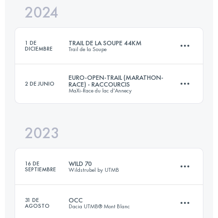
2024
25 KM
879 M+
TRAIL DE LA SOUPE 44KM
1 DE
DICIEMBRE
Trail de la Soupe
Inicia sesión para ver el UTMB Index
EURO-OPEN-TRAIL (MARATHON-
2 DE JUNIO
RACE) - RACCOURCIS
MaXi-Race du lac d'Annecy
44 KM
1700 M+
2023
43 KM
2691 M+
Inicia sesión para ver el UTMB Index
WILD 70
16 DE
SEPTIEMBRE
Wildstrubel by UTMB
Inicia sesión para ver el UTMB Index
OCC
31 DE
AGOSTO
Dacia UTMB® Mont Blanc
70 KM
4600 M+