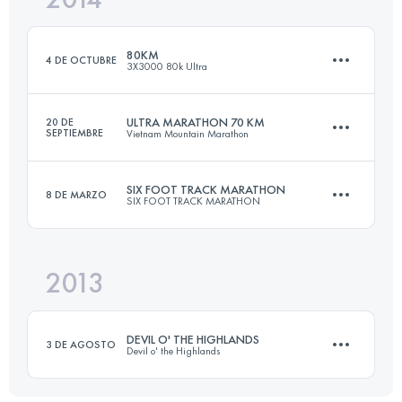
80KM
4 DE OCTUBRE
3X3000 80k Ultra
Inicia sesión para ver el UTMB Index
ULTRA MARATHON 70 KM
20 DE
SEPTIEMBRE
Vietnam Mountain Marathon
76.8 KM
4090 M+
SIX FOOT TRACK MARATHON
8 DE MARZO
SIX FOOT TRACK MARATHON
71 KM
3800 M+
Inicia sesión para ver el UTMB Index
2013
45 KM
1530 M+
Inicia sesión para ver el UTMB Index
DEVIL O' THE HIGHLANDS
3 DE AGOSTO
Devil o' the Highlands
Inicia sesión para ver el UTMB Index