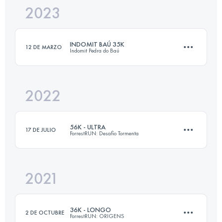
2023
110 KM
5300 M+
INDOMIT BAÚ 35K
12 DE MARZO
Indomit Pedra do Baú
Inicia sesión para ver el UTMB Index
2022
35.6 KM
2180 M+
56K - ULTRA
17 DE JULIO
ForrestRUN: Desafio Tormenta
Inicia sesión para ver el UTMB Index
2021
56 KM
2504 M+
36K - LONGO
2 DE OCTUBRE
ForrestRUN: ORIGENS