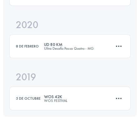
Inicia sesión para ver el UTMB Index
2020
35.6 KM
1290 M+
UD 80 KM
8 DE FEBRERO
Ultra Desafio Passa Quatro - MG
Inicia sesión para ver el UTMB Index
2019
78.2 KM
2470 M+
WOS 42K
5 DE OCTUBRE
WOS FESTIVAL
Inicia sesión para ver el UTMB Index
43.7 KM
1020 M+