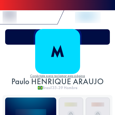
Skip to Content
Conéctate para reclamar esta página
Paulo HENRIQUE ARAUJO
Brasil
35-39
Hombre