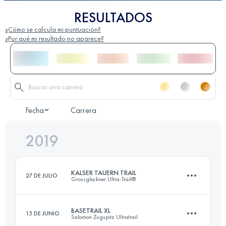
RESULTADOS
¿Cómo se calcula mi puntuación?
¿Por qué mi resultado no aparece?
Fecha
Carrera
2019
KALSER TAUERN TRAIL
27 DE JULIO
Grossglockner Ultra-Trail®
BASETRAIL XL
15 DE JUNIO
Salomon Zugspitz Ultratrail
48.2 KM
2180 M+