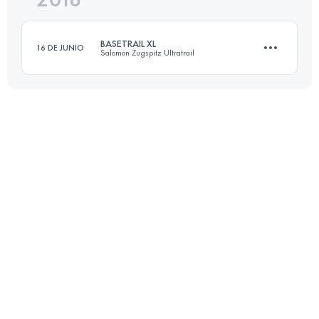
BASETRAIL XL
16 DE JUNIO
Salomon Zugspitz Ultratrail
Inicia sesión para ver el UTMB Index
39.3 KM
1896 M+
Inicia sesión para ver el UTMB Index