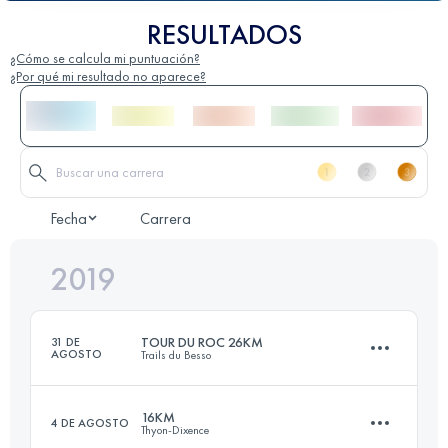
RESULTADOS
¿Cómo se calcula mi puntuación?
¿Por qué mi resultado no aparece?
Fecha
Carrera
2019
TOUR DU ROC 26KM
31 DE
AGOSTO
Trails du Besso
16KM
4 DE AGOSTO
Thyon-Dixence
27.6 KM
2460 M+