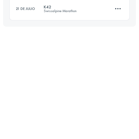
K42
21 DE JULIO
Swissalpine Marathon
Inicia sesión para ver el UTMB Index
42.2 KM
1840 M+
Inicia sesión para ver el UTMB Index