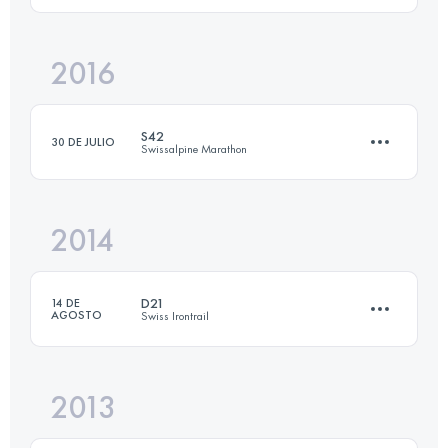
2016
16.3 KM
700 M+
Inicia sesión para ver el UTMB Index
S42
30 DE JULIO
Swissalpine Marathon
Inicia sesión para ver el UTMB Index
2014
44.6 KM
1820 M+
D21
14 DE
AGOSTO
Swiss Irontrail
Inicia sesión para ver el UTMB Index
2013
21.1 KM
1140 M+