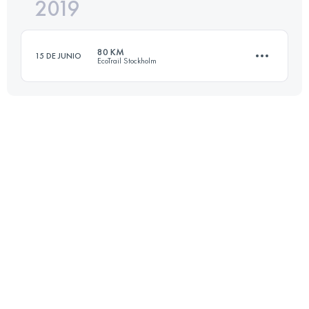
2019
92 KM
867 M+
80 KM
15 DE JUNIO
EcoTrail Stockholm
Inicia sesión para ver el UTMB Index
78.9 KM
1240 M+
Inicia sesión para ver el UTMB Index