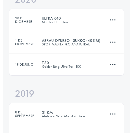
ULTRA K40
20 DE
DICIEMBRE
Mad Fox Ultra Rise
Inicia sesión para ver el UTMB Index
ABRAU-DYURSO - SUKKO (40 KM)
1 DE
NOVIEMBRE
SPORTMASTER PRO ANAPA TRAIL
40.1 KM
250 M+
T50
19 DE JULIO
Golden Ring Ultra Trail 100
36.9 KM
1100 M+
Inicia sesión para ver el UTMB Index
2019
52.3 KM
320 M+
Inicia sesión para ver el UTMB Index
31 KM
8 DE
SEPTIEMBRE
Abkhazia Wild Mountain Race
Inicia sesión para ver el UTMB Index