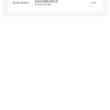
GAGARIN RACE
26 DE MAYO
ELTON ULTRA
30.6 KM
2880 M+
21.1 KM
600 M+
Inicia sesión para ver el UTMB Index
Inicia sesión para ver el UTMB Index