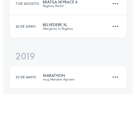
BRĂTILA SKYRACE 6
7 DE AGOSTO
Făgăraș Rocks!
Inicia sesión para ver el UTMB Index
BELVEDERE XL
26 DE JUNIO
Alergăraș în Făgăraș
48.6 KM
3480 M+
2019
40.3 KM
1250 M+
Inicia sesión para ver el UTMB Index
MARATHON
25 DE MAYO
msg Maraton Apuseni
Inicia sesión para ver el UTMB Index
44.3 KM
2490 M+