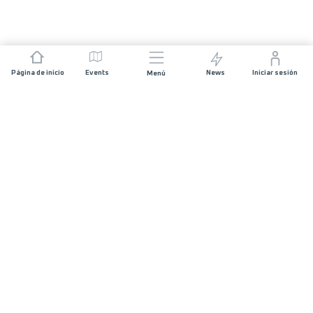
Página de inicio
Events
News
Iniciar sesión
Menú
ÚNETE
Patrocinios