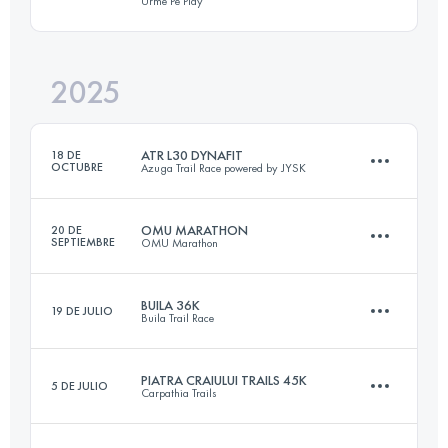
Urme Pe Play
42.2 KM
953 M+
2025
42 KM
2300 M+
Inicia sesión para ver el UTMB Index
ATR L30 DYNAFIT
18 DE
OCTUBRE
Azuga Trail Race powered by JYSK
Inicia sesión para ver el UTMB Index
OMU MARATHON
20 DE
SEPTIEMBRE
OMU Marathon
31 KM
1810 M+
BUILA 36K
19 DE JULIO
Buila Trail Race
41.8 KM
2960 M+
Inicia sesión para ver el UTMB Index
PIATRA CRAIULUI TRAILS 45K
5 DE JULIO
Carpathia Trails
36 KM
2300 M+
Inicia sesión para ver el UTMB Index