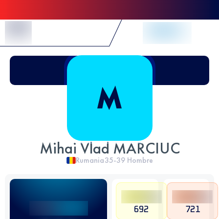
Skip to Content
Mihai Vlad MARCIUC
Rumania
35-39
Hombre
692
721