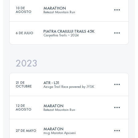
MARATHON
10 DE
AGOSTO
Retezat Mountain Run
38 KM
2000 M+
Inicia sesión para ver el UTMB Index
PIATRA CRAIULUI TRAILS 45K
6 DE JULIO
Carpathia Trails ~ 2024
39.7 KM
3340 M+
Inicia sesión para ver el UTMB Index
2023
45.2 KM
2442 M+
Inicia sesión para ver el UTMB Index
ATR - L31
21 DE
OCTUBRE
Azuga Trail Race powered by JYSK
Inicia sesión para ver el UTMB Index
MARATON
12 DE
AGOSTO
Retezat Mountain Run
31 KM
1810 M+
MARATON
27 DE MAYO
msg Maraton Apuseni
39.7 KM