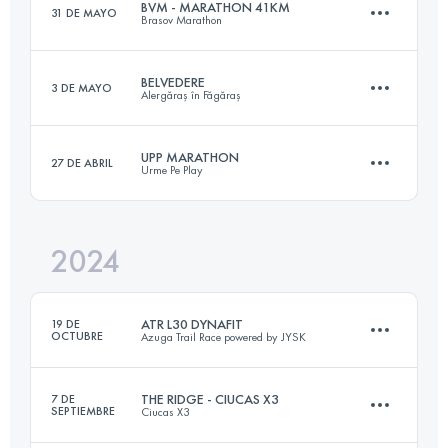
BVM - MARATHON 41KM
31 DE MAYO
Brasov Marathon
45.2 KM
2442 M+
Inicia sesión para ver el UTMB Index
BELVEDERE
3 DE MAYO
Alergăraș în Făgăraș
41 KM
2200 M+
Inicia sesión para ver el UTMB Index
UPP MARATHON
27 DE ABRIL
Urme Pe Play
20.2 KM
560 M+
Inicia sesión para ver el UTMB Index
2024
42 KM
2300 M+
Inicia sesión para ver el UTMB Index
ATR L30 DYNAFIT
19 DE
OCTUBRE
Azuga Trail Race powered by JYSK
Inicia sesión para ver el UTMB Index
THE RIDGE - CIUCAS X3
7 DE
SEPTIEMBRE
Ciucas X3
31 KM
1810 M+