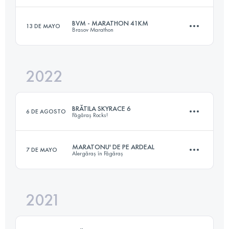
3340 M+
Inicia sesión para ver el UTMB Index
BVM - MARATHON 41KM
13 DE MAYO
Brasov Marathon
44.6 KM
2550 M+
Inicia sesión para ver el UTMB Index
2022
41 KM
2200 M+
Inicia sesión para ver el UTMB Index
BRĂTILA SKYRACE 6
6 DE AGOSTO
Făgăraș Rocks!
Inicia sesión para ver el UTMB Index
MARATONU' DE PE ARDEAL
7 DE MAYO
Alergăraș în Făgăraș
48.6 KM
3480 M+
2021
44.3 KM
1230 M+
Inicia sesión para ver el UTMB Index