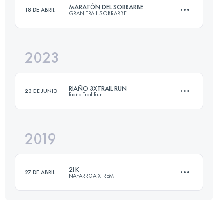
MARATÓN DEL SOBRARBE
18 DE ABRIL
GRAN TRAIL SOBRARBE
42.7 KM
2050 M+
2023
44.5 KM
2100 M+
Inicia sesión para ver el UTMB Index
RIAÑO 3XTRAIL RUN
23 DE JUNIO
Riaño Trail Run
Inicia sesión para ver el UTMB Index
2019
3 Etapas
81 KM
6157 M+
21K
27 DE ABRIL
NAFARROA XTREM
Inicia sesión para ver el UTMB Index