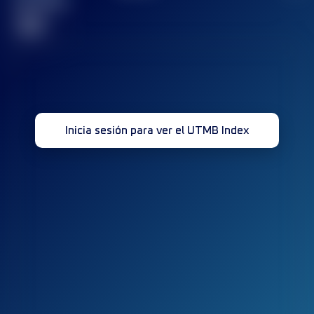
terminada(s)
32
Inicia sesión para ver el UTMB Index