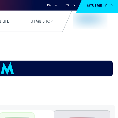
MY
UTMB
KM
ES
 LIFE
UTMB SHOP