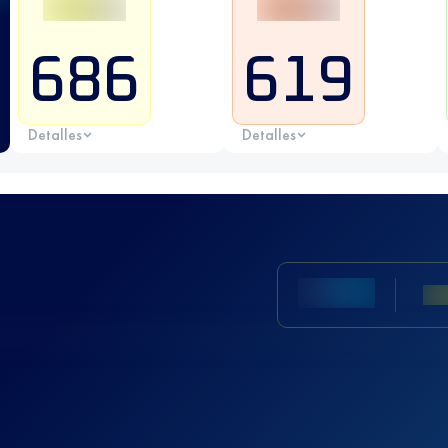
686
619
Detalles
Detalles