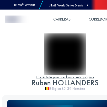
®
UTMB
WORLD
UTMB World Series Events
Skip to Content
CARRERAS
CORREDOR
Conéctate para reclamar esta página
Ruben HOLLANDERS
Bélgica
35-39
Hombre