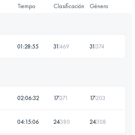
Tiempo
Clasificación
Género
01:28:55
31
469
31
374
02:06:32
17
271
17
203
04:15:06
24
380
24
308