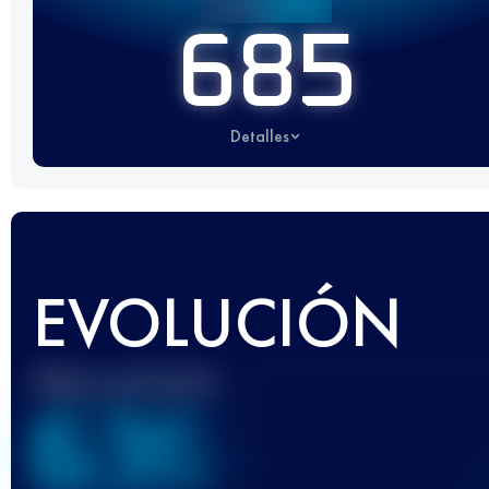
685
Detalles
EVOLUCIÓN
Mejor puntuación
636