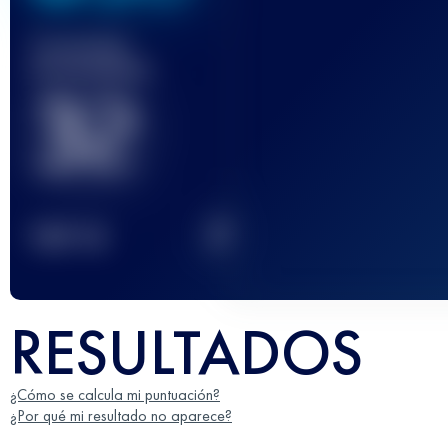
Carrera(s)
terminada(s)
32
2
TOP
10
RESULTADOS
¿Cómo se calcula mi puntuación?
¿Por qué mi resultado no aparece?