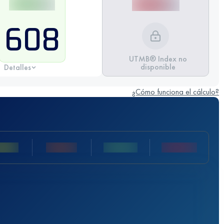
608
UTMB® Index no
disponible
Detalles
¿Cómo funciona el cálculo?