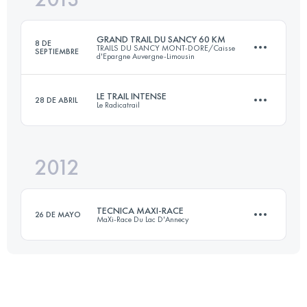
GRAND TRAIL DU SANCY 60 KM
8 DE
TRAILS DU SANCY MONT-DORE/Caisse
SEPTIEMBRE
d'Epargne Auvergne-Limousin
Inicia sesión para ver el UTMB Index
LE TRAIL INTENSE
28 DE ABRIL
Le Radicatrail
62 KM
3400 M+
2012
56 KM
1450 M+
Inicia sesión para ver el UTMB Index
TECNICA MAXI-RACE
26 DE MAYO
MaXi-Race Du Lac D'Annecy
Inicia sesión para ver el UTMB Index
87 KM
5160 M+