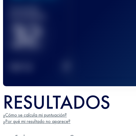
Carrera(s)
terminada(s)
32
2
TOP
10
RESULTADOS
¿Cómo se calcula mi puntuación?
¿Por qué mi resultado no aparece?