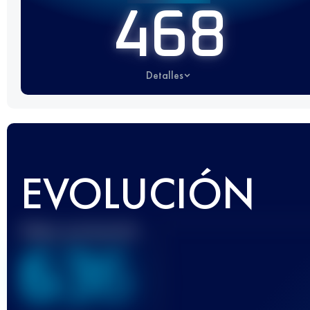
468
Detalles
EVOLUCIÓN
Mejor puntuación
636