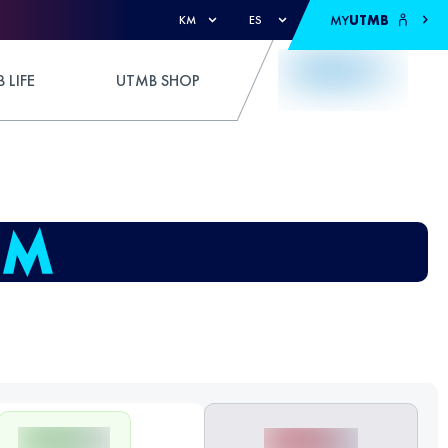
MY
UTMB
KM
ES
 LIFE
UTMB SHOP