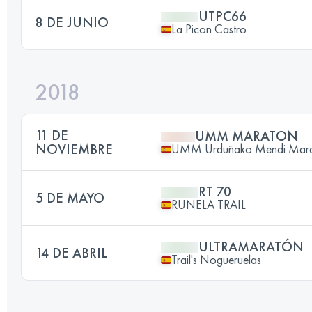
UTPC66
8 DE JUNIO
La Picon Castro
2018
11 DE
UMM MARATON
NOVIEMBRE
UMM Urduñako Mendi Mara
RT 70
5 DE MAYO
RUNELA TRAIL
ULTRAMARATÓN
14 DE ABRIL
Trail's Nogueruelas