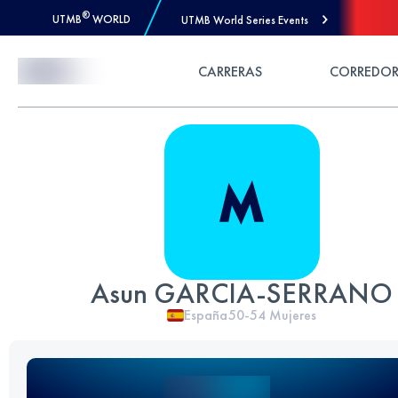
®
UTMB
WORLD
UTMB World Series Events
Skip to Content
CARRERAS
CORREDOR
Asun GARCIA-SERRANO
España
50-54
Mujeres