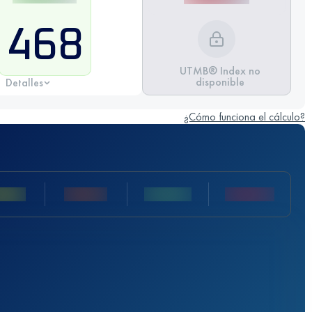
468
UTMB® Index no
disponible
Detalles
¿Cómo funciona el cálculo?