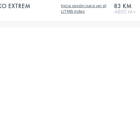
KO EXTREM
83 KM
Inicia sesión para ver el
4800 M+
UTMB Index