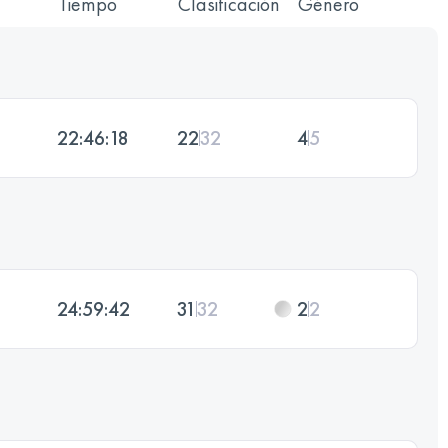
Tiempo
Clasificación
Género
22:46:18
22
32
4
5
24:59:42
31
32
2
2