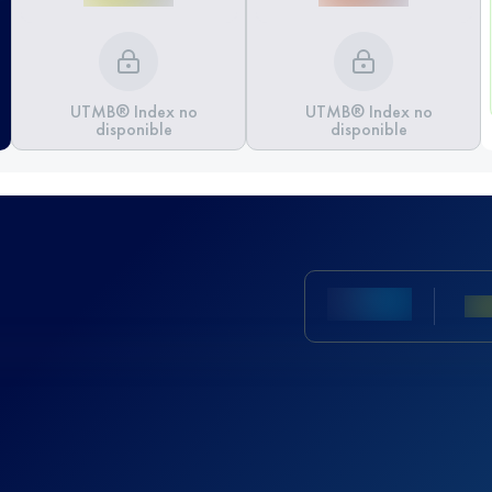
UTMB® Index no
UTMB® Index no
disponible
disponible