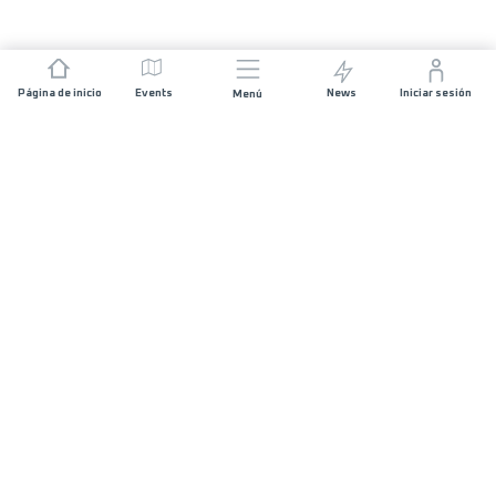
Página de inicio
Events
News
Iniciar sesión
Menú
ÚNETE
Patrocinios