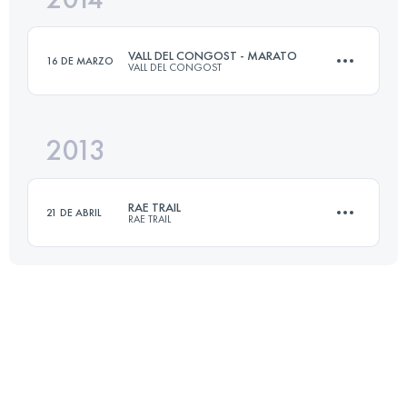
VALL DEL CONGOST - MARATO
16 DE MARZO
VALL DEL CONGOST
Inicia sesión para ver el UTMB Index
2013
42.1 KM
2680 M+
RAE TRAIL
21 DE ABRIL
RAE TRAIL
Inicia sesión para ver el UTMB Index
33.4 KM
2090 M+
Inicia sesión para ver el UTMB Index