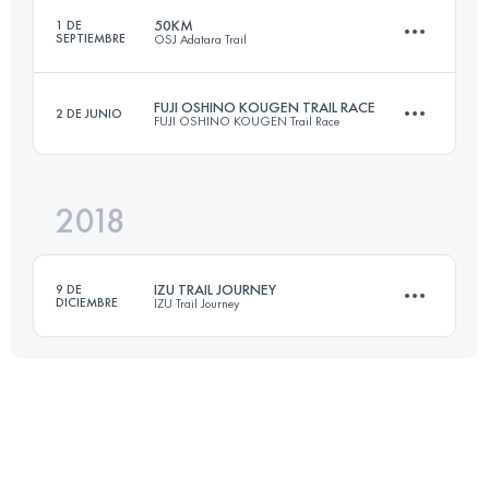
50KM
1 DE
SEPTIEMBRE
OSJ Adatara Trail
53.1 KM
2950 M+
Inicia sesión para ver el UTMB Index
FUJI OSHINO KOUGEN TRAIL RACE
2 DE JUNIO
FUJI OSHINO KOUGEN Trail Race
50.7 KM
3790 M+
Inicia sesión para ver el UTMB Index
2018
34.6 KM
1680 M+
Inicia sesión para ver el UTMB Index
IZU TRAIL JOURNEY
9 DE
DICIEMBRE
IZU Trail Journey
Inicia sesión para ver el UTMB Index
71.2 KM
3190 M+