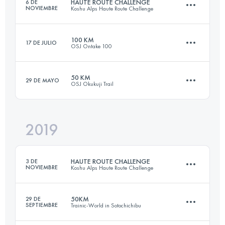
HAUTE ROUTE CHALLENGE
6 DE
NOVIEMBRE
Koshu Alps Haute Route Challenge
Inicia sesión para ver el UTMB Index
100 KM
17 DE JULIO
OSJ Ontake 100
68.8 KM
4130 M+
50 KM
29 DE MAYO
OSJ Okukuji Trail
106.5 KM
2430 M+
Inicia sesión para ver el UTMB Index
2019
62.8 KM
3740 M+
Inicia sesión para ver el UTMB Index
HAUTE ROUTE CHALLENGE
3 DE
NOVIEMBRE
Koshu Alps Haute Route Challenge
Inicia sesión para ver el UTMB Index
50KM
29 DE
SEPTIEMBRE
Trainic-World in Sotochichibu
69.7 KM
4500 M+