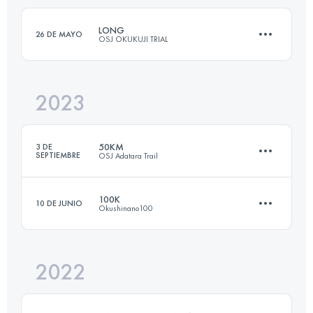
Inicia sesión para ver el UTMB Index
LONG
26 DE MAYO
OSJ OKUKUJI TRIAL
Inicia sesión para ver el UTMB Index
2023
61.8 KM
3210 M+
50KM
3 DE
SEPTIEMBRE
OSJ Adatara Trail
Inicia sesión para ver el UTMB Index
100K
10 DE JUNIO
Okushinano100
49 KM
3740 M+
2022
100.8 KM
4680 M+
Inicia sesión para ver el UTMB Index