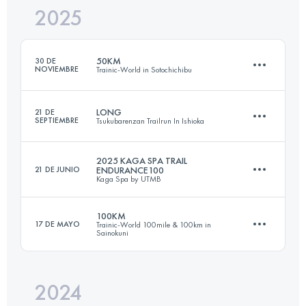
2025
165.3 KM
6461 M+
50KM
30 DE
NOVIEMBRE
Trainic-World in Sotochichibu
Inicia sesión para ver el UTMB Index
LONG
21 DE
SEPTIEMBRE
Tsukubarenzan Trailrun In Ishioka
54 KM
2930 M+
2025 KAGA SPA TRAIL
21 DE JUNIO
ENDURANCE100
Kaga Spa by UTMB
71.6 KM
2508 M+
Inicia sesión para ver el UTMB Index
100KM
17 DE MAYO
Trainic-World 100mile & 100km in
Sainokuni
99.8 KM
6150 M+
Inicia sesión para ver el UTMB Index
2024
111 KM
6740 M+