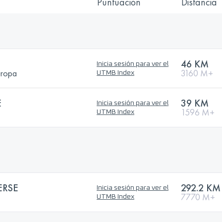
Puntuación
Distancia
46 KM
Inicia sesión para ver el
uropa
3160 M+
UTMB Index
E
39 KM
Inicia sesión para ver el
1596 M+
UTMB Index
ERSE
292.2 KM
Inicia sesión para ver el
7770 M+
UTMB Index