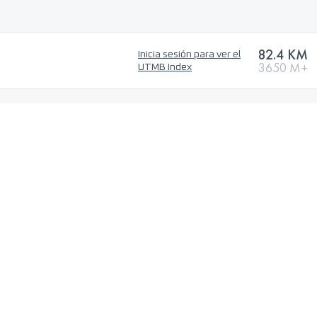
82.4 KM
Inicia sesión para ver el
3650 M+
UTMB Index