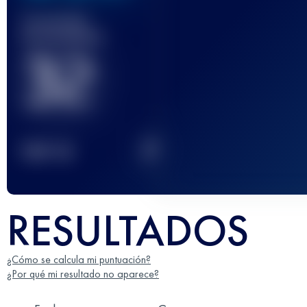
Carrera(s)
terminada(s)
32
2
TOP
10
RESULTADOS
¿Cómo se calcula mi puntuación?
¿Por qué mi resultado no aparece?