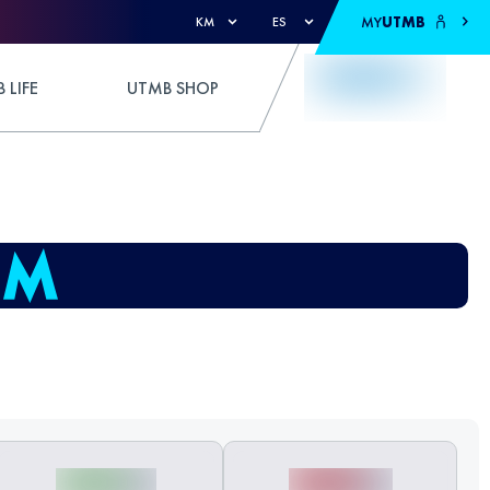
MY
UTMB
KM
ES
 LIFE
UTMB SHOP