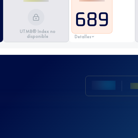
689
UTMB® Index no
disponible
Detalles