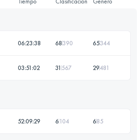
Tiempo
Clasificación
Género
06:23:38
68
390
65
344
03:51:02
31
567
29
481
52:09:29
6
104
6
85