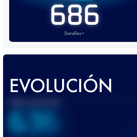
686
Detalles
EVOLUCIÓN
Mejor puntuación
636