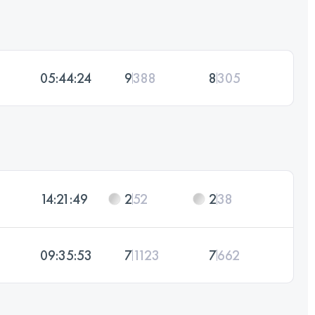
05:44:24
9
388
8
305
14:21:49
2
52
2
38
09:35:53
7
1123
7
662