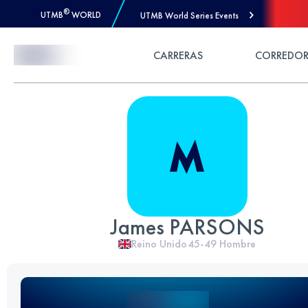
®
UTMB
WORLD
UTMB World Series Events
Skip to Content
CARRERAS
CORREDOR
James PARSONS
Reino Unido
45-49
Hombre