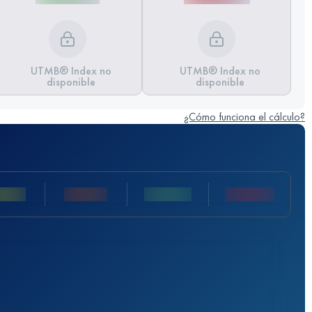
UTMB® Index no
UTMB® Index no
disponible
disponible
¿Cómo funciona el cálculo?