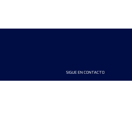
SIGUE EN CONTACTO
ios
FAQS
dores de carreras
Contáctanos
MyUTMB+