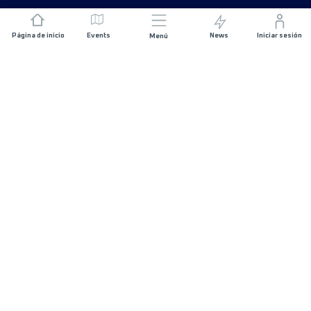
Página de inicio
Events
News
Iniciar sesión
Menú
ÚNETE
Patrocinios
Organizadores de carreras
SIGUE EN CONTACTO