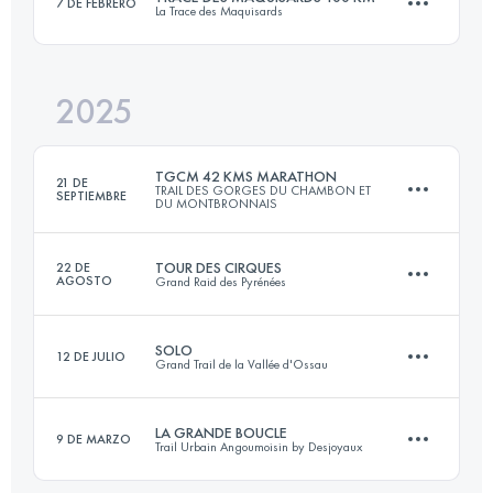
7 DE FEBRERO
La Trace des Maquisards
85 KM
5300 M+
2025
104.5 KM
4040 M+
Inicia sesión para ver el UTMB Index
TGCM 42 KMS MARATHON
21 DE
TRAIL DES GORGES DU CHAMBON ET
SEPTIEMBRE
DU MONTBRONNAIS
Inicia sesión para ver el UTMB Index
TOUR DES CIRQUES
22 DE
AGOSTO
Grand Raid des Pyrénées
42 KM
1200 M+
SOLO
12 DE JULIO
Grand Trail de la Vallée d'Ossau
121 KM
7500 M+
Inicia sesión para ver el UTMB Index
LA GRANDE BOUCLE
9 DE MARZO
Trail Urbain Angoumoisin by Desjoyaux
72 KM
4600 M+