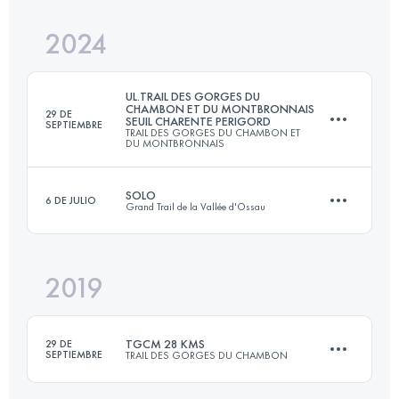
Inicia sesión para ver el UTMB Index
2024
84.4 KM
1440 M+
Inicia sesión para ver el UTMB Index
UL.TRAIL DES GORGES DU
CHAMBON ET DU MONTBRONNAIS
29 DE
SEUIL CHARENTE PERIGORD
SEPTIEMBRE
TRAIL DES GORGES DU CHAMBON ET
Inicia sesión para ver el UTMB Index
DU MONTBRONNAIS
SOLO
6 DE JULIO
Grand Trail de la Vallée d'Ossau
86 KM
2700 M+
2019
72 KM
4600 M+
Inicia sesión para ver el UTMB Index
TGCM 28 KMS
29 DE
SEPTIEMBRE
TRAIL DES GORGES DU CHAMBON
Inicia sesión para ver el UTMB Index