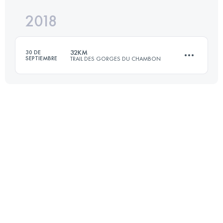
2018
28.2 KM
910 M+
32KM
30 DE
SEPTIEMBRE
TRAIL DES GORGES DU CHAMBON
Inicia sesión para ver el UTMB Index
33.8 KM
1120 M+
Inicia sesión para ver el UTMB Index