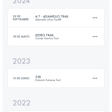
2024
49 KM
2809 M+
Inicia sesión para ver el UTMB Index
A T - ADAMELLO TRAIL
20 DE
SEPTIEMBRE
Adamello Ultra-Trail®
Inicia sesión para ver el UTMB Index
LEDRO TRAIL
18 DE MAYO
Garda Trentino Trail
90 KM
6500 M+
2023
44 KM
2500 M+
Inicia sesión para ver el UTMB Index
55K
10 DE JUNIO
Dolomiti Extreme Trail
Inicia sesión para ver el UTMB Index
2022
55 KM
3800 M+