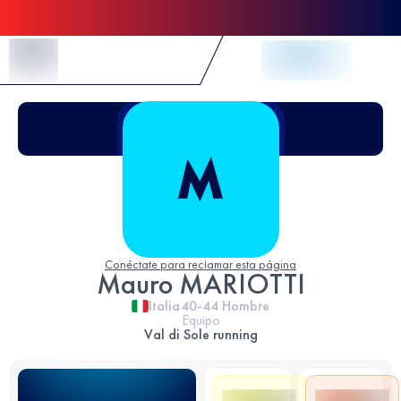
Skip to Content
Conéctate para reclamar esta página
Mauro MARIOTTI
Italia
40-44
Hombre
Equipo
Val di Sole running