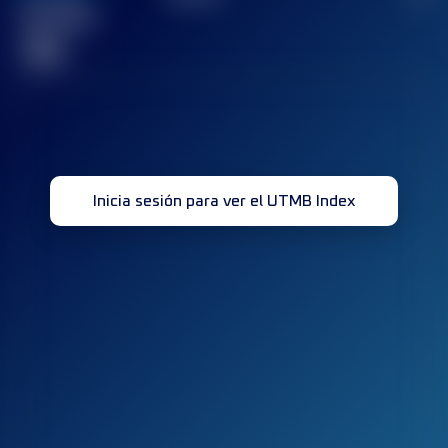
Carrera(s)
terminada(s)
32
Inicia sesión para ver el UTMB Index