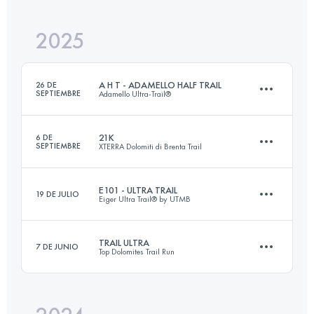
2025
82 KM
6300 M+
A H T - ADAMELLO HALF TRAIL
26 DE
SEPTIEMBRE
Adamello Ultra-Trail®
Inicia sesión para ver el UTMB Index
21K
6 DE
SEPTIEMBRE
XTERRA Dolomiti di Brenta Trail
60 KM
4000 M+
E101 - ULTRA TRAIL
19 DE JULIO
Eiger Ultra Trail® by UTMB
21 KM
1250 M+
Inicia sesión para ver el UTMB Index
TRAIL ULTRA
7 DE JUNIO
Top Dolomites Trail Run
69 KM
4300 M+
Inicia sesión para ver el UTMB Index