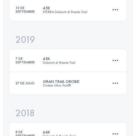
45K
10 DE
SEPTIEMBRE
XTERRA Dolomiti di Brenta Trail
Inicia sesión para ver el UTMB Index
2019
44.4 KM
2580 M+
45K
7 DE
SEPTIEMBRE
Dolomiti di Brenta Trail
Inicia sesión para ver el UTMB Index
GRAN TRAIL OROBIE
27 DE JULIO
Orobie Ultra-Trail®
44.4 KM
2580 M+
2018
44.7 KM
2090 M+
Inicia sesión para ver el UTMB Index
64K
8 DE
SEPTIEMBRE
Dolomiti di Brenta Trail