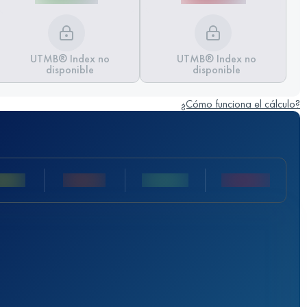
UTMB® Index no
UTMB® Index no
disponible
disponible
¿Cómo funciona el cálculo?