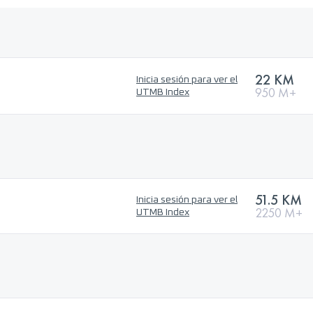
22 KM
Inicia sesión para ver el
950 M+
UTMB Index
51.5 KM
Inicia sesión para ver el
2250 M+
UTMB Index