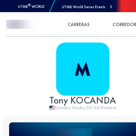
®
UTMB
WORLD
UTMB World Series Events
Skip to Content
CARRERAS
CORREDOR
Tony KOCANDA
Estados Unidos
50-54
Hombre