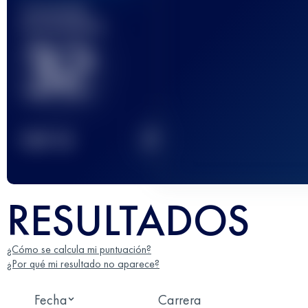
Carrera(s)
terminada(s)
32
2
TOP
10
RESULTADOS
¿Cómo se calcula mi puntuación?
¿Por qué mi resultado no aparece?
Fecha
Carrera