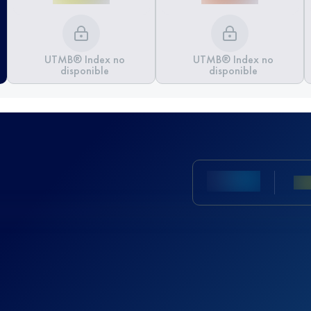
UTMB® Index no
UTMB® Index no
disponible
disponible