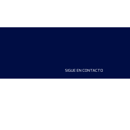
SIGUE EN CONTACTO
ios
FAQS
dores de carreras
Contáctanos
MyUTMB+