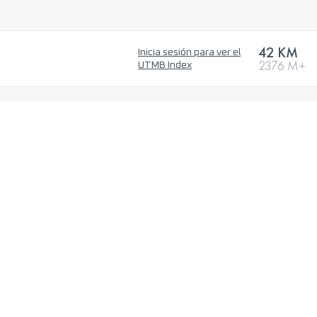
42 KM
Inicia sesión para ver el
2376 M+
UTMB Index