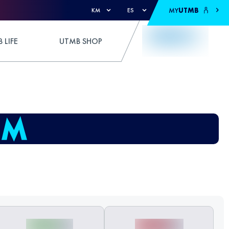
MY
UTMB
KM
ES
 LIFE
UTMB SHOP