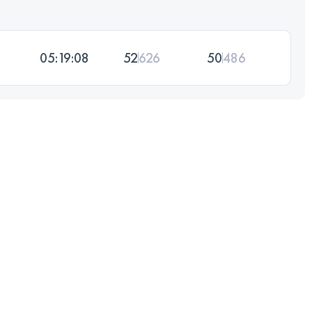
05:19:08
52
626
50
486