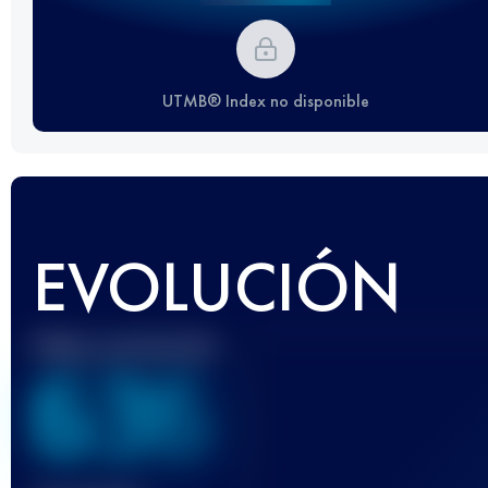
UTMB® Index no disponible
EVOLUCIÓN
Mejor puntuación
636