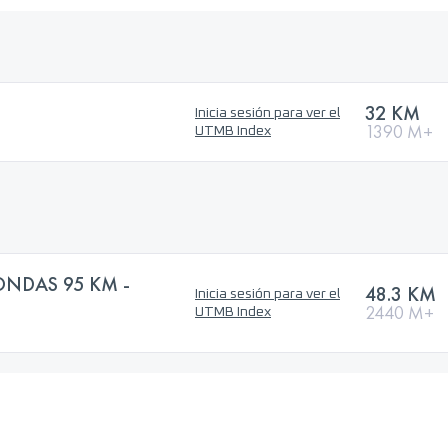
32 KM
Inicia sesión para ver el
1390 M+
UTMB Index
ONDAS 95 KM -
48.3 KM
Inicia sesión para ver el
2440 M+
UTMB Index