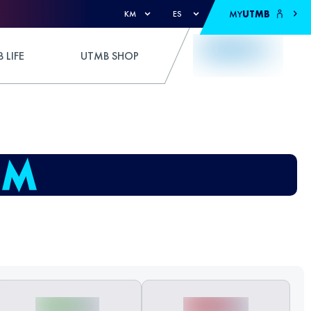
MY
UTMB
KM
ES
 LIFE
UTMB SHOP