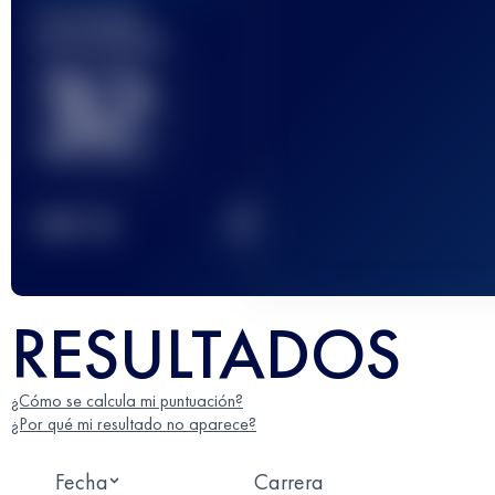
Carrera(s)
terminada(s)
32
2
TOP
10
RESULTADOS
¿Cómo se calcula mi puntuación?
¿Por qué mi resultado no aparece?
Fecha
Carrera