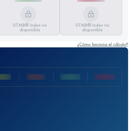
UTMB® Index no
UTMB® Index no
disponible
disponible
¿Cómo funciona el cálculo?