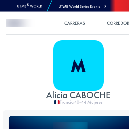
®
UTMB
WORLD
UTMB World Series Events
Skip to Content
CARRERAS
CORREDOR
Alicia CABOCHE
Francia
40-44
Mujeres