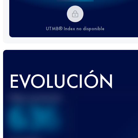
UTMB® Index no disponible
EVOLUCIÓN
Mejor puntuación
636