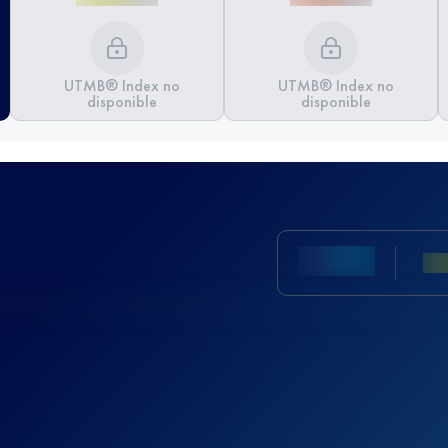
UTMB® Index no
UTMB® Index no
disponible
disponible