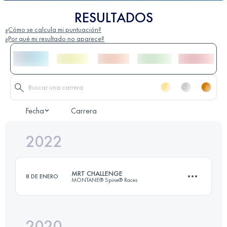
RESULTADOS
¿Cómo se calcula mi puntuación?
¿Por qué mi resultado no aparece?
Fecha
Carrera
2022
MRT CHALLENGE
8 DE ENERO
MONTANE® Spine® Races
2020
174.1 KM
4790 M+