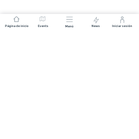
Página de inicio
Events
News
Iniciar sesión
Menú
ÚNETE
Patrocinios