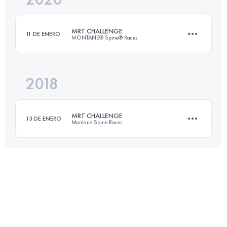
MRT CHALLENGE
11 DE ENERO
MONTANE® Spine® Races
Inicia sesión para ver el UTMB Index
2018
174.2 KM
4770 M+
MRT CHALLENGE
13 DE ENERO
Montane Spine Races
Inicia sesión para ver el UTMB Index
174.8 KM
4200 M+
Inicia sesión para ver el UTMB Index