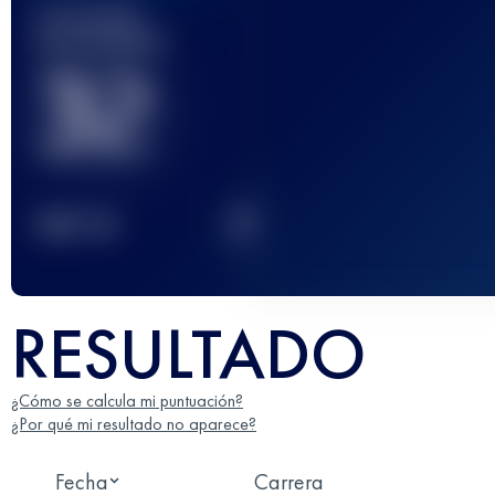
Carrera(s)
terminada(s)
32
2
TOP
10
RESULTADO
¿Cómo se calcula mi puntuación?
¿Por qué mi resultado no aparece?
Fecha
Carrera