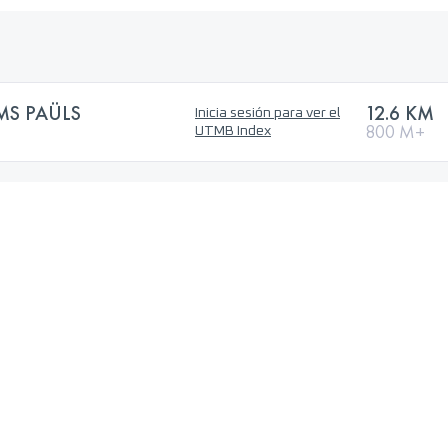
MS PAÜLS
12.6 KM
Inicia sesión para ver el
800 M+
UTMB Index