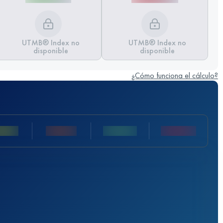
UTMB® Index no
UTMB® Index no
disponible
disponible
¿Cómo funciona el cálculo?