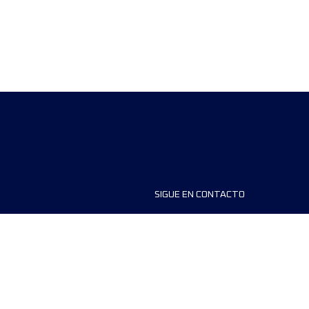
SIGUE EN CONTACTO
ios
FAQS
dores de carreras
Contáctanos
MyUTMB+