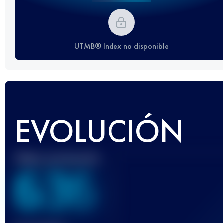
UTMB® Index no disponible
EVOLUCIÓN
Mejor puntuación
636