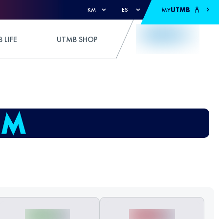
MY
UTMB
KM
ES
 LIFE
UTMB SHOP