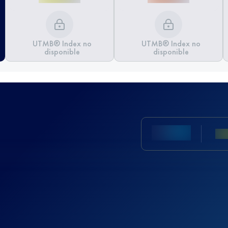
UTMB® Index no
UTMB® Index no
disponible
disponible