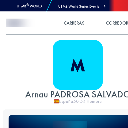
®
UTMB
WORLD
UTMB World Series Events
Skip to Content
CARRERAS
CORREDOR
Arnau PADROSA SALVAD
España
50-54
Hombre