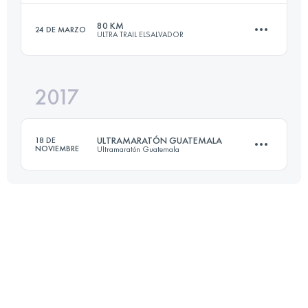
Inicia sesión para ver el UTMB Index
80 KM
24 DE MARZO
ULTRA TRAIL ELSALVADOR
71 KM
3430 M+
2017
79.4 KM
4650 M+
Inicia sesión para ver el UTMB Index
ULTRAMARATÓN GUATEMALA
18 DE
NOVIEMBRE
Ultramaratón Guatemala
Inicia sesión para ver el UTMB Index
77.1 KM
5570 M+
Inicia sesión para ver el UTMB Index