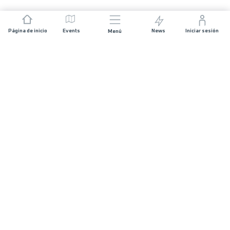
Página de inicio
Events
News
Iniciar sesión
Menú
ÚNETE
Patrocinios
Organizadores de carreras