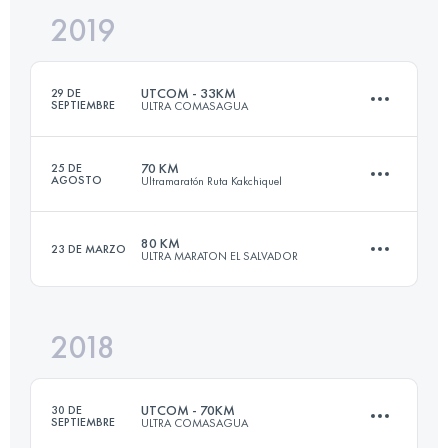
2019
143.8 KM
11270 M+
UTCOM - 33KM
29 DE
SEPTIEMBRE
ULTRA COMASAGUA
Inicia sesión para ver el UTMB Index
70 KM
25 DE
AGOSTO
Ultramaratón Ruta Kakchiquel
32.4 KM
1510 M+
80 KM
23 DE MARZO
ULTRA MARATON EL SALVADOR
66 KM
2420 M+
Inicia sesión para ver el UTMB Index
2018
81 KM
4800 M+
Inicia sesión para ver el UTMB Index
UTCOM - 70KM
30 DE
SEPTIEMBRE
ULTRA COMASAGUA