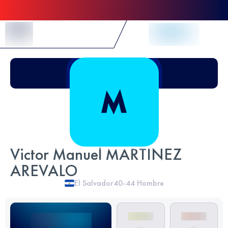
Skip to Content
Victor Manuel MARTINEZ
AREVALO
El Salvador
40-44
Hombre