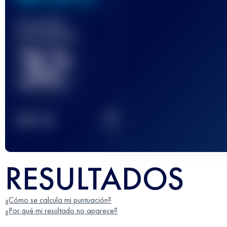
Carrera(s)
terminada(s)
32
2
TOP
10
RESULTADOS
¿Cómo se calcula mi puntuación?
¿Por qué mi resultado no aparece?