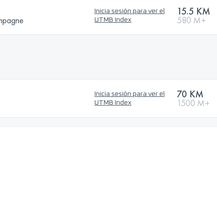
15.5 KM
Inicia sesión para ver el
ampagne
580 M+
UTMB Index
70 KM
Inicia sesión para ver el
1500 M+
UTMB Index