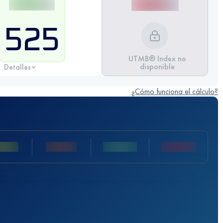
525
UTMB® Index no
disponible
Detalles
¿Cómo funciona el cálculo?