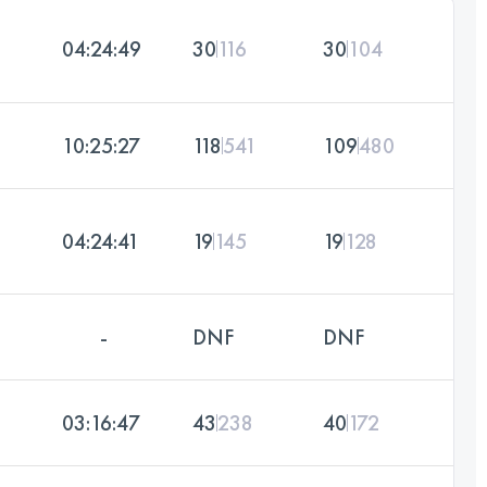
04:24:49
30
116
30
104
10:25:27
118
541
109
480
04:24:41
19
145
19
128
-
DNF
DNF
03:16:47
43
238
40
172