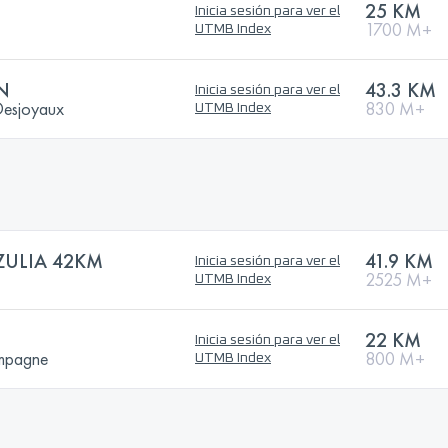
25 KM
Inicia sesión para ver el
1700 M+
UTMB Index
N
43.3 KM
Inicia sesión para ver el
Desjoyaux
830 M+
UTMB Index
ZULIA 42KM
41.9 KM
Inicia sesión para ver el
2525 M+
UTMB Index
22 KM
Inicia sesión para ver el
ampagne
800 M+
UTMB Index