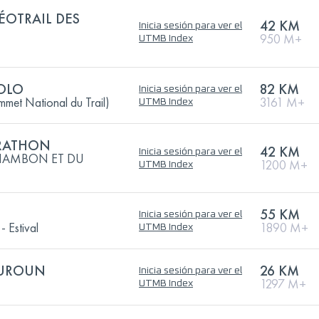
OTRAIL DES
42 KM
Inicia sesión para ver el
M
950 M+
UTMB Index
SOLO
82 KM
Inicia sesión para ver el
mmet National du Trail)
3161 M+
UTMB Index
RATHON
42 KM
Inicia sesión para ver el
CHAMBON ET DU
1200 M+
UTMB Index
55 KM
Inicia sesión para ver el
- Estival
1890 M+
UTMB Index
OUROUN
26 KM
Inicia sesión para ver el
1297 M+
UTMB Index