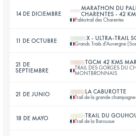
MARATHON DU PALÉ
14 DE DICIEMBRE
CHARENTES - 42 K
Paléotrail des Charentes
X - ULTRA-TRAIL 
11 DE OCTUBRE
Grands Trails d'Auvergne (So
TGCM 42 KMS MA
21 DE
TRAIL DES GORGES DU 
SEPTIEMBRE
MONTBRONNAIS
LA CABUROTTE
21 DE JUNIO
Trail de la grande champagne 
TRAIL DU GOUH
18 DE MAYO
Trail de la Barousse