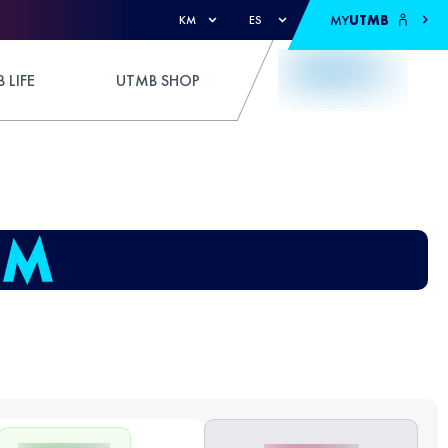
MY
UTMB
KM
ES
 LIFE
UTMB SHOP