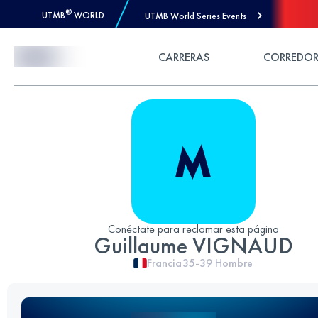
®
UTMB
WORLD
UTMB World Series Events
Skip to Content
CARRERAS
CORREDOR
Conéctate para reclamar esta página
Guillaume VIGNAUD
Francia
35-39
Hombre