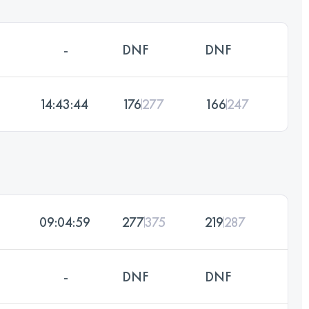
-
DNF
DNF
14:43:44
176
277
166
247
09:04:59
277
375
219
287
-
DNF
DNF