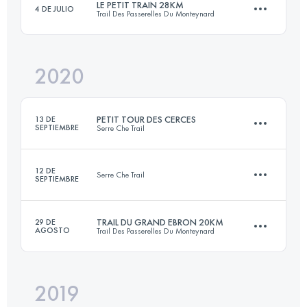
LE PETIT TRAIN 28KM
4 DE JULIO
Trail Des Passerelles Du Monteynard
43.6 KM
2475 M+
Inicia sesión para ver el UTMB Index
2020
27.1 KM
1520 M+
Inicia sesión para ver el UTMB Index
PETIT TOUR DES CERCES
13 DE
SEPTIEMBRE
Serre Che Trail
Inicia sesión para ver el UTMB Index
12 DE
Serre Che Trail
SEPTIEMBRE
26.1 KM
1900 M+
TRAIL DU GRAND EBRON 20KM
29 DE
AGOSTO
Trail Des Passerelles Du Monteynard
12 KM
600 M+
Inicia sesión para ver el UTMB Index
2019
19.4 KM
880 M+