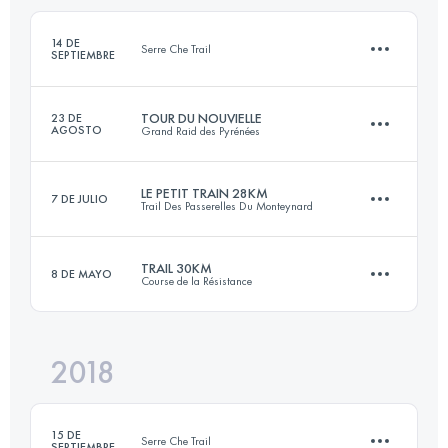
Inicia sesión para ver el UTMB Index
14 DE
Serre Che Trail
SEPTIEMBRE
Inicia sesión para ver el UTMB Index
TOUR DU NOUVIELLE
23 DE
AGOSTO
Grand Raid des Pyrénées
12 KM
600 M+
LE PETIT TRAIN 28KM
7 DE JULIO
Trail Des Passerelles Du Monteynard
42.9 KM
2460 M+
Inicia sesión para ver el UTMB Index
TRAIL 30KM
8 DE MAYO
Course de la Résistance
27.8 KM
1500 M+
Inicia sesión para ver el UTMB Index
2018
34.3 KM
1120 M+
Inicia sesión para ver el UTMB Index
15 DE
Serre Che Trail
SEPTIEMBRE