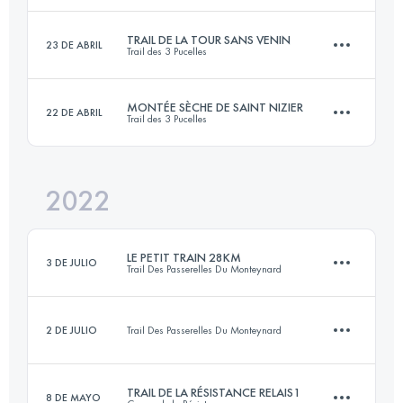
TRAIL DE LA TOUR SANS VENIN
23 DE ABRIL
Trail des 3 Pucelles
13.2 KM
700 M+
Inicia sesión para ver el UTMB Index
MONTÉE SÈCHE DE SAINT NIZIER
22 DE ABRIL
Trail des 3 Pucelles
14.8 KM
690 M+
Inicia sesión para ver el UTMB Index
2022
12.2 KM
1130 M+
Inicia sesión para ver el UTMB Index
LE PETIT TRAIN 28KM
3 DE JULIO
Trail Des Passerelles Du Monteynard
Inicia sesión para ver el UTMB Index
2 DE JULIO
Trail Des Passerelles Du Monteynard
28 KM
1600 M+
TRAIL DE LA RÉSISTANCE RELAIS1
8 DE MAYO