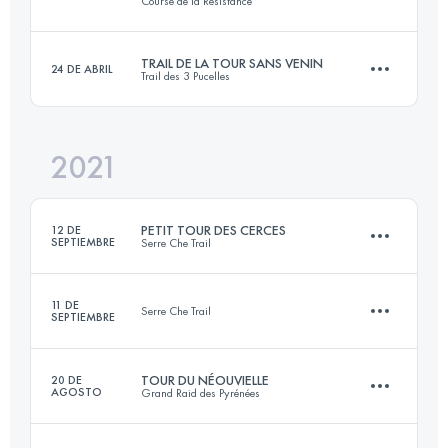
Course de la Résistance
3 KM
1000 M+
Inicia sesión para ver el UTMB Index
TRAIL DE LA TOUR SANS VENIN
24 DE ABRIL
Trail des 3 Pucelles
Relevo
17.2 KM
660 M+
Inicia sesión para ver el UTMB Index
2021
15 KM
710 M+
Inicia sesión para ver el UTMB Index
PETIT TOUR DES CERCES
12 DE
SEPTIEMBRE
Serre Che Trail
Inicia sesión para ver el UTMB Index
11 DE
Serre Che Trail
SEPTIEMBRE
26.1 KM
1900 M+
TOUR DU NÉOUVIELLE
20 DE
AGOSTO
Grand Raid des Pyrénées
12 KM
600 M+
Inicia sesión para ver el UTMB Index