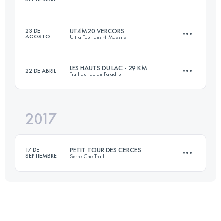
Inicia sesión para ver el UTMB Index
UT4M20 VERCORS
23 DE
AGOSTO
Ultra Tour des 4 Massifs
12 KM
600 M+
LES HAUTS DU LAC - 29 KM
22 DE ABRIL
Trail du lac de Paladru
21.3 KM
1740 M+
Inicia sesión para ver el UTMB Index
2017
28.5 KM
920 M+
Inicia sesión para ver el UTMB Index
PETIT TOUR DES CERCES
17 DE
SEPTIEMBRE
Serre Che Trail
Inicia sesión para ver el UTMB Index
26.6 KM
1910 M+