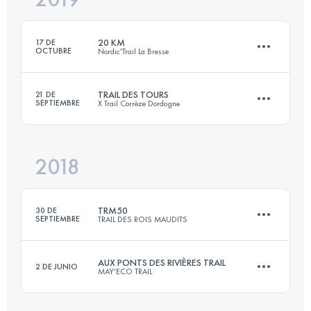
20 KM
17 DE
OCTUBRE
Nordic'Trail La Bresse
Inicia sesión para ver el UTMB Index
TRAIL DES TOURS
21 DE
SEPTIEMBRE
X Trail Corrèze Dordogne
18.4 KM
1010 M+
2018
47.7 KM
1840 M+
Inicia sesión para ver el UTMB Index
TRM50
30 DE
SEPTIEMBRE
TRAIL DES ROIS MAUDITS
Inicia sesión para ver el UTMB Index
AUX PONTS DES RIVIÈRES TRAIL
2 DE JUNIO
MAY'ECO TRAIL
51.4 KM
1900 M+