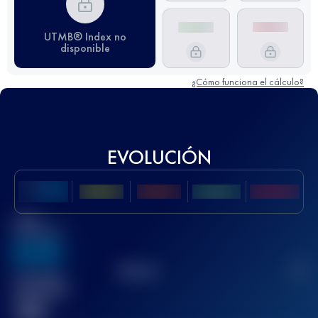
UTMB® Index no
disponible
¿Cómo funciona el cálculo?
EVOLUCIÓN
Mejor
puntuación
636
TOP
10
2
Carrera(s)
terminada(s)
32