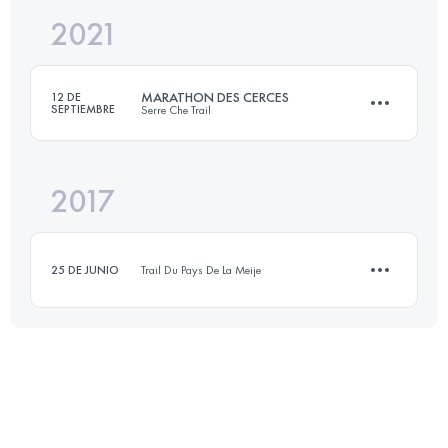
2021
28 KM
1600 M+
Inicia sesión para ver el UTMB Index
MARATHON DES CERCES
12 DE
SEPTIEMBRE
Serre Che Trail
Inicia sesión para ver el UTMB Index
2017
45.8 KM
3210 M+
25 DE JUNIO
Trail Du Pays De La Meije
Inicia sesión para ver el UTMB Index
12.8 KM
510 M+