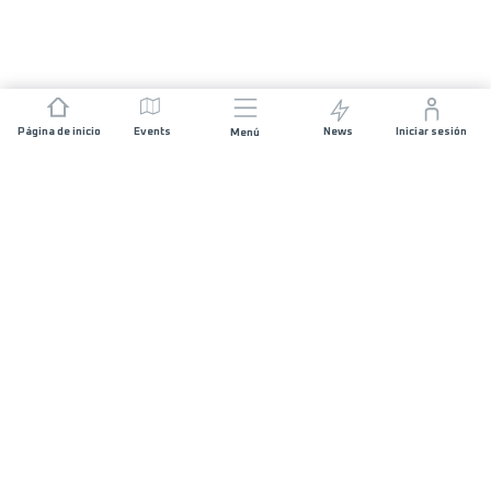
Página de inicio
Events
News
Iniciar sesión
Menú
ÚNETE