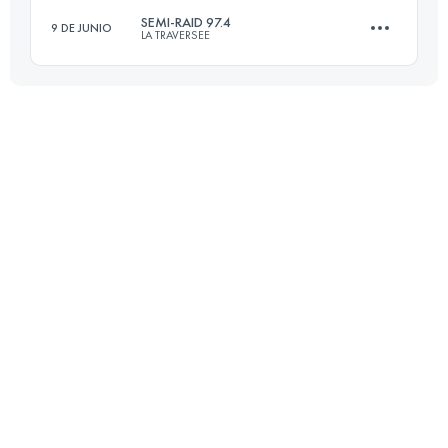
SEMI-RAID 97.4
9 DE JUNIO
LA TRAVERSEE
64.5 KM
4010 M+
55.2 KM
2495 M+
Inicia sesión para ver el UTMB Index
Inicia sesión para ver el UTMB Index