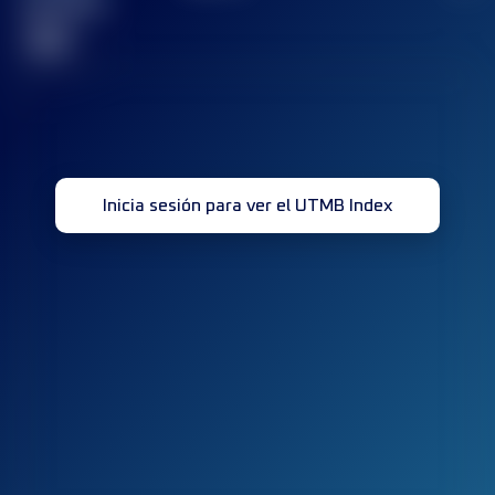
terminada(s)
32
Inicia sesión para ver el UTMB Index