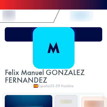
Skip to Content
Felix Manuel GONZALEZ
FERNANDEZ
España
55-59
Hombre