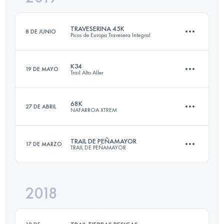
TRAVESERINA 45K
8 DE JUNIO
Picos de Europa Travesera Integral
Inicia sesión para ver el UTMB Index
K34
19 DE MAYO
Trail Alto Aller
45.6 KM
3160 M+
68K
27 DE ABRIL
NAFARROA XTREM
34.1 KM
2670 M+
Inicia sesión para ver el UTMB Index
TRAIL DE PEÑAMAYOR
17 DE MARZO
TRAIL DE PEÑAMAYOR
68.2 KM
4310 M+
Inicia sesión para ver el UTMB Index
2018
31.2 KM
1720 M+
Inicia sesión para ver el UTMB Index