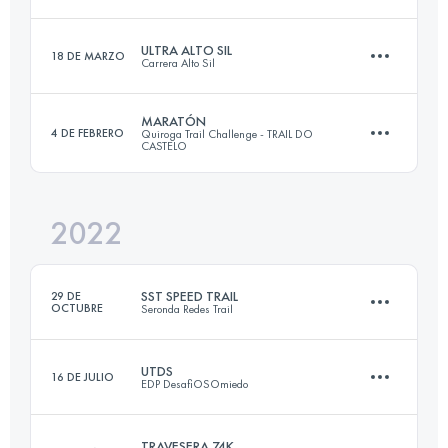
Equipo
35 KM
2090 M+
Inicia sesión para ver el UTMB Index
ULTRA ALTO SIL
18 DE MARZO
Carrera Alto Sil
99.9 KM
5617 M+
MARATÓN
4 DE FEBRERO
Quiroga Trail Challenge - TRAIL DO
Inicia sesión para ver el UTMB Index
CASTELO
54 KM
3700 M+
Inicia sesión para ver el UTMB Index
2022
44 KM
2800 M+
Inicia sesión para ver el UTMB Index
SST SPEED TRAIL
29 DE
OCTUBRE
Seronda Redes Trail
Inicia sesión para ver el UTMB Index
UTDS
16 DE JULIO
EDP DesafiOSOmiedo
14.6 KM
875 M+
TRAVESERA 74K