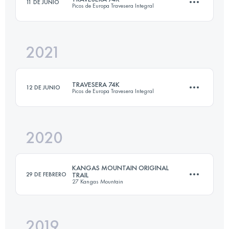
11 DE JUNIO
Picos de Europa Travesera Integral
85.3 KM
5020 M+
Inicia sesión para ver el UTMB Index
2021
72.7 KM
6270 M+
Inicia sesión para ver el UTMB Index
TRAVESERA 74K
12 DE JUNIO
Picos de Europa Travesera Integral
Inicia sesión para ver el UTMB Index
2020
78.6 KM
6800 M+
KANGAS MOUNTAIN ORIGINAL
29 DE FEBRERO
TRAIL
27 Kangas Mountain
Inicia sesión para ver el UTMB Index
2019
30.1 KM
1800 M+