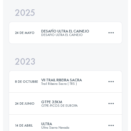
2025
36 KM
3200 M+
DESAFÍO ULTRA EL CAINEJO
24 DE MAYO
DESAFIO ULTRA EL CAINEJO
Inicia sesión para ver el UTMB Index
2023
48.6 KM
5485 M+
VII TRAIL RIBEIRA SACRA
8 DE OCTUBRE
Trail Ribeira Sacra ( TRS )
Inicia sesión para ver el UTMB Index
GTPE 35KM
24 DE JUNIO
GTPE-PICOS DE EUROPA
48 KM
3450 M+
ULTRA
14 DE ABRIL
Ultra Sierra Nevada