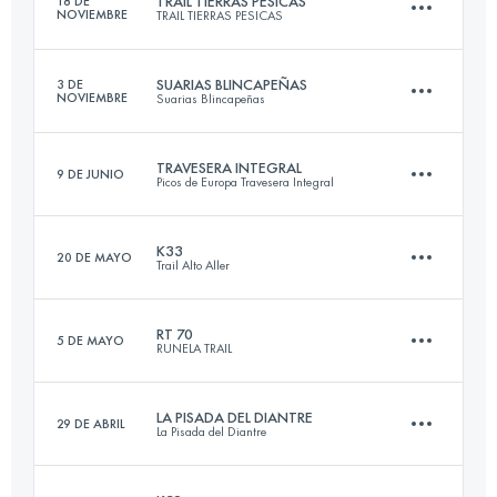
TRAIL TIERRAS PESICAS
18 DE
NOVIEMBRE
TRAIL TIERRAS PESICAS
Inicia sesión para ver el UTMB Index
SUARIAS BLINCAPEÑAS
3 DE
NOVIEMBRE
Suarias Blincapeñas
27.5 KM
1680 M+
TRAVESERA INTEGRAL
9 DE JUNIO
Picos de Europa Travesera Integral
22 KM
1850 M+
Inicia sesión para ver el UTMB Index
K33
20 DE MAYO
Trail Alto Aller
75.9 KM
7180 M+
Inicia sesión para ver el UTMB Index
RT 70
5 DE MAYO
RUNELA TRAIL
32.6 KM
3110 M+
Inicia sesión para ver el UTMB Index
LA PISADA DEL DIANTRE
29 DE ABRIL
La Pisada del Diantre
71.6 KM
3580 M+
Inicia sesión para ver el UTMB Index