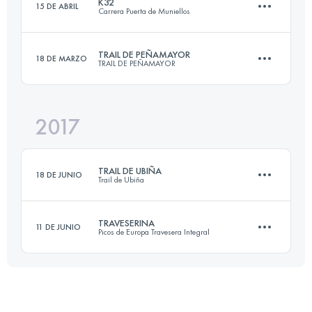
K32
15 DE ABRIL
Carrera Puerta de Muniellos
29.3 KM
1680 M+
Inicia sesión para ver el UTMB Index
TRAIL DE PEÑAMAYOR
18 DE MARZO
TRAIL DE PEÑAMAYOR
32.8 KM
2120 M+
Inicia sesión para ver el UTMB Index
2017
31.3 KM
1720 M+
Inicia sesión para ver el UTMB Index
TRAIL DE UBIÑA
18 DE JUNIO
Trail de Ubiña
Inicia sesión para ver el UTMB Index
TRAVESERINA
11 DE JUNIO
Picos de Europa Travesera Integral
21 KM
2100 M+
44.8 KM
2860 M+