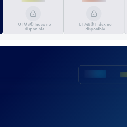
UTMB® Index no
UTMB® Index no
disponible
disponible