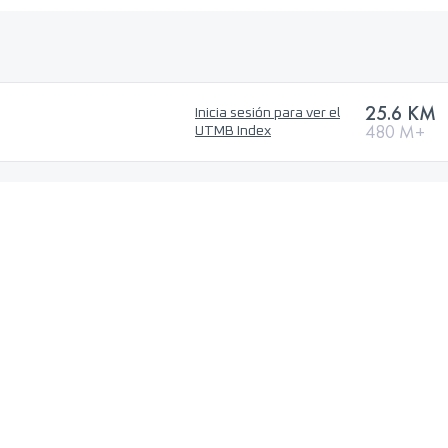
25.6 KM
Inicia sesión para ver el
480 M+
UTMB Index