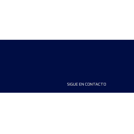
SIGUE EN CONTACTO
ios
FAQS
dores de carreras
Contáctanos
MyUTMB+