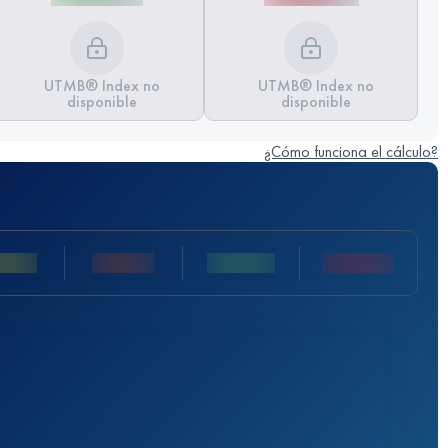
UTMB® Index no
UTMB® Index no
disponible
disponible
¿Cómo funciona el cálculo?