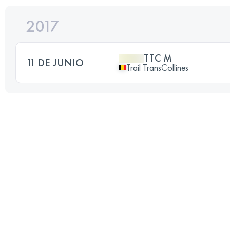
2017
TTC M
11 DE JUNIO
Trail TransCollines