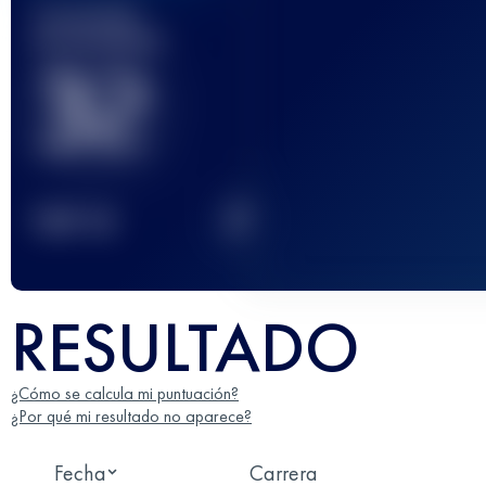
Carrera(s)
terminada(s)
32
2
TOP
10
RESULTADO
¿Cómo se calcula mi puntuación?
¿Por qué mi resultado no aparece?
Fecha
Carrera