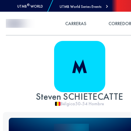
®
UTMB
WORLD
UTMB World Series Events
Skip to Content
CARRERAS
CORREDOR
Steven SCHIETECATTE
Bélgica
50-54
Hombre