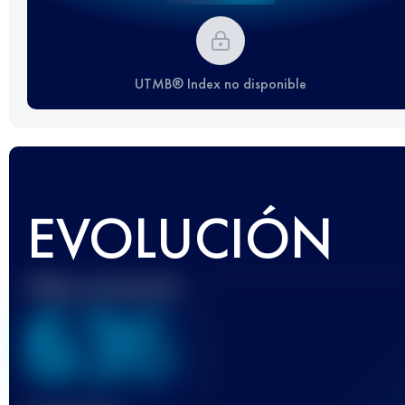
UTMB® Index no disponible
EVOLUCIÓN
Mejor puntuación
636