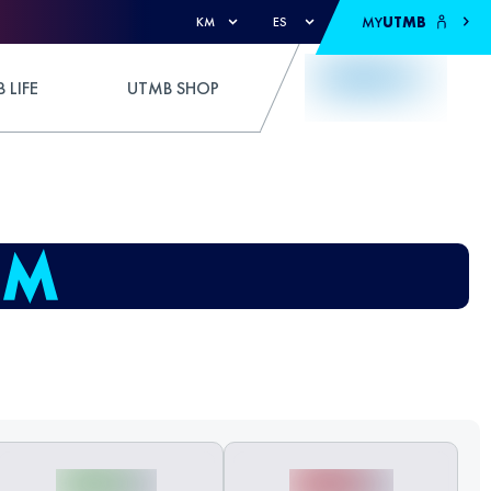
MY
UTMB
KM
ES
 LIFE
UTMB SHOP