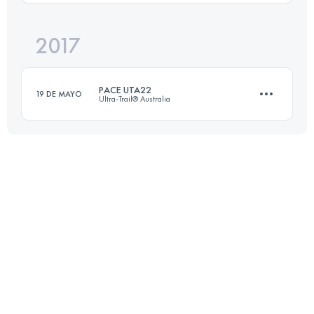
Inicia sesión para ver el UTMB Index
2017
45 KM
1528 M+
PACE UTA22
19 DE MAYO
Ultra-Trail® Australia
Inicia sesión para ver el UTMB Index
21.6 KM
1100 M+
Inicia sesión para ver el UTMB Index