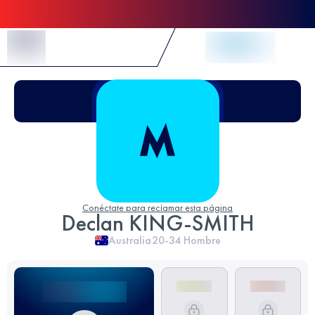
Skip to Content
Conéctate para reclamar esta página
Declan KING-SMITH
Australia
20-34
Hombre