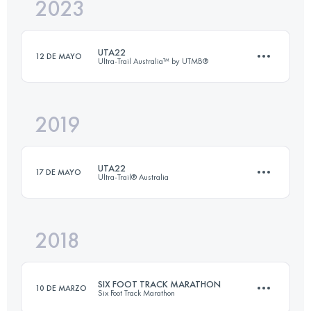
2023
22 KM
1153 M+
UTA22
12 DE MAYO
Ultra-Trail Australia™ by UTMB®
Inicia sesión para ver el UTMB Index
2019
18.2 KM
660 M+
UTA22
17 DE MAYO
Ultra-Trail® Australia
Inicia sesión para ver el UTMB Index
2018
21.6 KM
1100 M+
SIX FOOT TRACK MARATHON
10 DE MARZO
Six Foot Track Marathon