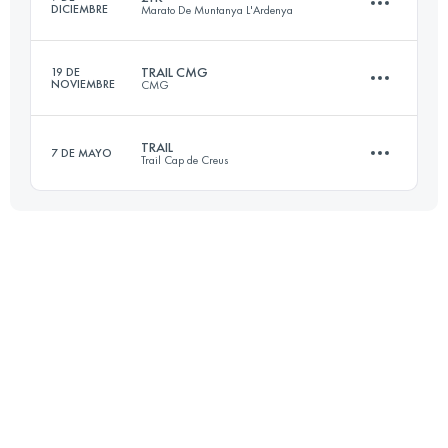
DICIEMBRE
Marato De Muntanya L'Ardenya
Inicia sesión para ver el UTMB Index
TRAIL CMG
19 DE
NOVIEMBRE
CMG
20.7 KM
670 M+
TRAIL
7 DE MAYO
Trail Cap de Creus
Equipo
24.3 KM
1190 M+
Inicia sesión para ver el UTMB Index
23 KM
1350 M+
Inicia sesión para ver el UTMB Index
Inicia sesión para ver el UTMB Index