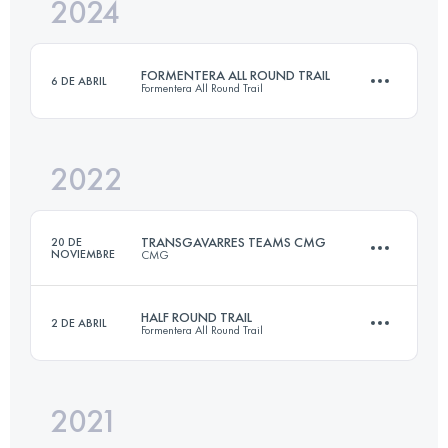
2024
73 KM
4350 M+
FORMENTERA ALL ROUND TRAIL
6 DE ABRIL
Formentera All Round Trail
Inicia sesión para ver el UTMB Index
2022
74 KM
1480 M+
TRANSGAVARRES TEAMS CMG
20 DE
NOVIEMBRE
CMG
Inicia sesión para ver el UTMB Index
HALF ROUND TRAIL
2 DE ABRIL
Formentera All Round Trail
Equipo
50 KM
1700 M+
2021
41.3 KM
830 M+