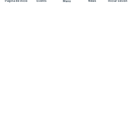
Página de inicio
Events
News
Iniciar sesión
Menú
ÚNETE
Patrocinios
Organizadores de carreras