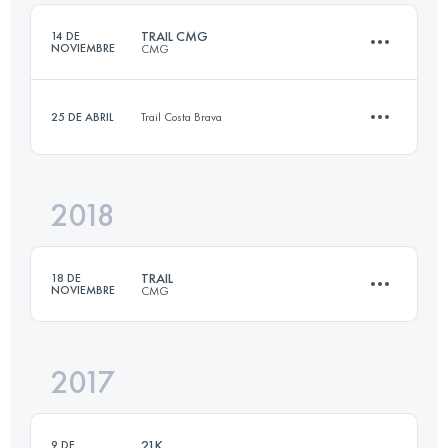
Inicia sesión para ver el UTMB Index
TRAIL CMG
14 DE
NOVIEMBRE
CMG
Inicia sesión para ver el UTMB Index
25 DE ABRIL
Trail Costa Brava
24 KM
1050 M+
2018
13.2 KM
330 M+
Inicia sesión para ver el UTMB Index
TRAIL
18 DE
NOVIEMBRE
CMG
Inicia sesión para ver el UTMB Index
2017
Equipo
16.1 KM
640 M+
21K
9 DE