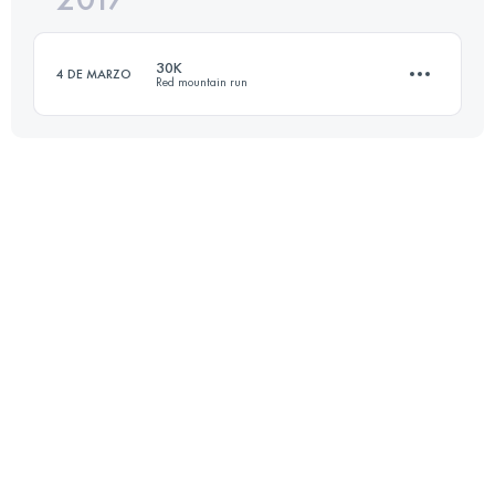
30K
4 DE MARZO
Red mountain run
Inicia sesión para ver el UTMB Index
30 KM
900 M+
Inicia sesión para ver el UTMB Index