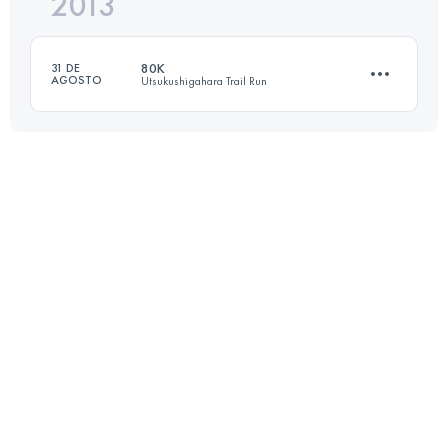
2013
92 KM
4715 M+
80K
31 DE
AGOSTO
Utsukushigahara Trail Run
Inicia sesión para ver el UTMB Index
72 KM
3890 M+
Inicia sesión para ver el UTMB Index