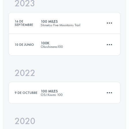
2023
152.2 KM
5352 M+
100 MILES
16 DE
SEPTIEMBRE
Shinetsu Five Mountains Trail
Inicia sesión para ver el UTMB Index
100K
10 DE JUNIO
Okushinano100
162.6 KM
7730 M+
2022
100.8 KM
4680 M+
Inicia sesión para ver el UTMB Index
100 MILES
9 DE OCTUBRE
OSJ Koumi 100
Inicia sesión para ver el UTMB Index
2020
168.5 KM
8910 M+