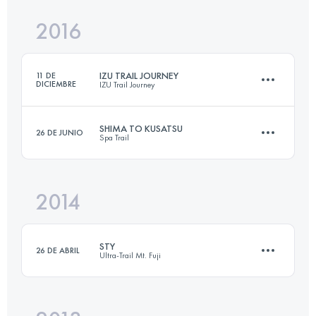
2016
50 KM
1810 M+
Inicia sesión para ver el UTMB Index
IZU TRAIL JOURNEY
11 DE
DICIEMBRE
IZU Trail Journey
Inicia sesión para ver el UTMB Index
SHIMA TO KUSATSU
26 DE JUNIO
Spa Trail
70.5 KM
3320 M+
2014
70.8 KM
3450 M+
Inicia sesión para ver el UTMB Index
STY
26 DE ABRIL
Ultra-Trail Mt. Fuji
Inicia sesión para ver el UTMB Index