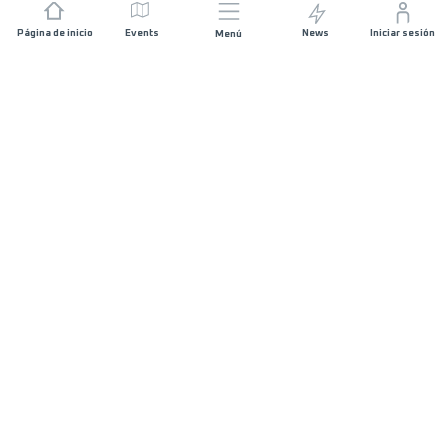
Página de inicio
Events
News
Iniciar sesión
Menú
ÚNETE
Patrocinios
Organizadores de carreras
SIGUE EN CONTACTO
FAQS