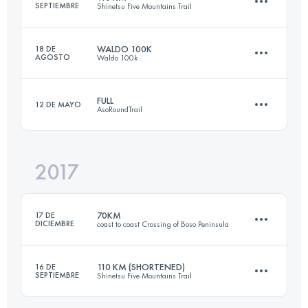
SEPTIEMBRE
Shinetsu Five Mountains Trail
Inicia sesión para ver el UTMB Index
WALDO 100K
18 DE
AGOSTO
Waldo 100k
101 KM
3880 M+
FULL
12 DE MAYO
AsoRoundTrail
100.6 KM
2950 M+
Inicia sesión para ver el UTMB Index
2017
113.6 KM
5810 M+
Inicia sesión para ver el UTMB Index
70KM
17 DE
DICIEMBRE
coast to coast Crossing of Boso Peninsula
Inicia sesión para ver el UTMB Index
110 KM (SHORTENED)
16 DE
SEPTIEMBRE
Shinetsu Five Mountains Trail
67.3 KM
2420 M+