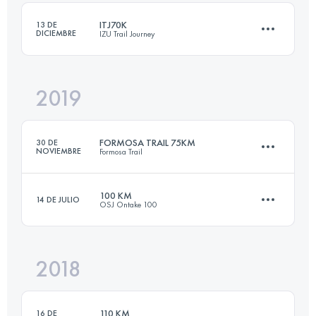
ITJ70K
13 DE
DICIEMBRE
IZU Trail Journey
Inicia sesión para ver el UTMB Index
2019
66 KM
3120 M+
FORMOSA TRAIL 75KM
30 DE
NOVIEMBRE
Formosa Trail
Inicia sesión para ver el UTMB Index
100 KM
14 DE JULIO
OSJ Ontake 100
76.5 KM
4080 M+
2018
102.8 KM
3070 M+
Inicia sesión para ver el UTMB Index
110 KM
16 DE