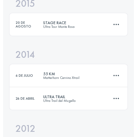
2015
37.8 KM
2320 M+
STAGE RACE
20 DE
AGOSTO
Ultra Tour Monte Rosa
Inicia sesión para ver el UTMB Index
2014
3 Etapas
106.3 KM
7080 M+
55 KM
6 DE JULIO
Matterhorn Cervino Xtrail
Inicia sesión para ver el UTMB Index
ULTRA TRAIL
26 DE ABRIL
Ultra Trail del Mugello
56 KM
3644 M+
2012
60.4 KM
3201 M+