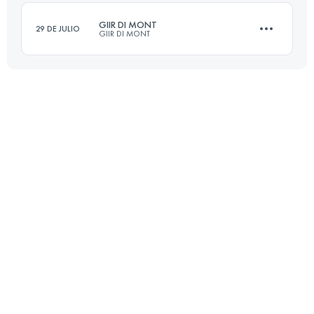
Inicia sesión para ver el UTMB Index
GIIR DI MONT
29 DE JULIO
GIIR DI MONT
Inicia sesión para ver el UTMB Index
30.7 KM
2610 M+
Inicia sesión para ver el UTMB Index